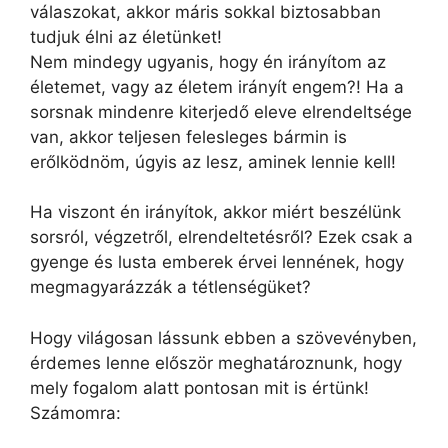
válaszokat, akkor máris sokkal biztosabban
tudjuk élni az életünket!
Nem mindegy ugyanis, hogy én irányítom az
életemet, vagy az életem irányít engem?! Ha a
sorsnak mindenre kiterjedő eleve elrendeltsége
van, akkor teljesen felesleges bármin is
erőlködnöm, úgyis az lesz, aminek lennie kell!
Ha viszont én irányítok, akkor miért beszélünk
sorsról, végzetről, elrendeltetésről? Ezek csak a
gyenge és lusta emberek érvei lennének, hogy
megmagyarázzák a tétlenségüket?
Hogy világosan lássunk ebben a szövevényben,
érdemes lenne először meghatároznunk, hogy
mely fogalom alatt pontosan mit is értünk!
Számomra: