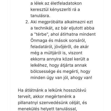
a lélek az életfeladatokon
keresztül kényszeríti rá a
tanulásra.
Aki megpróbálta alkalmazni ezt
a technikát, az bár eljutott abba
a "térbe", ahol átírhatna mindent
Önmaga és mások sorsáról,
feladatáról, jövőjéről, de akár
még a múltjáról is, viszont
ekkorra annyira közel került a
lelkéhez, hogy átjárta annak
bölcsessége és megérti, hogy
minden úgy van jól, ahogy van!
Ha átlátnánk a lelkünk hosszútávú
terveit, akkor megértenénk a
pillanatnyi szenvedésünk célját, és
menekülés helyett tanulással,