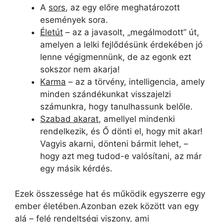
A
sors
, az egy előre meghatározott
események sora.
Életút
– az a javasolt, „megálmodott” út,
amelyen a lelki fejlődésünk érdekében jó
lenne végigmennünk, de az egonk ezt
sokszor nem akarja!
Karma
– az a törvény, intelligencia, amely
minden szándékunkat visszajelzi
számunkra, hogy tanulhassunk belőle.
Szabad akarat
, amellyel mindenki
rendelkezik, és Ő dönti el, hogy mit akar!
Vagyis akarni, dönteni bármit lehet, –
hogy azt meg tudod-e valósítani, az már
egy másik kérdés.
Ezek összessége hat és működik egyszerre egy
ember életében.Azonban ezek között van egy
alá – felé rendeltségi viszony, ami