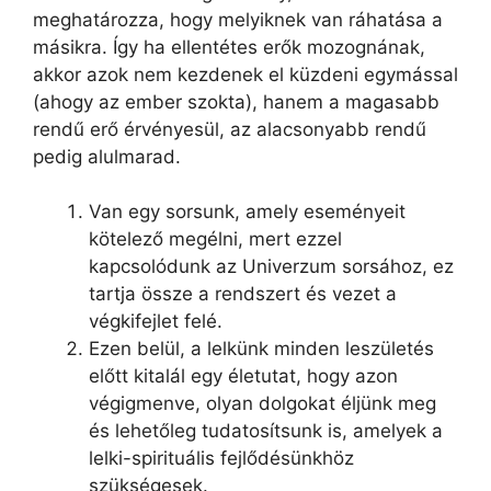
meghatározza, hogy melyiknek van ráhatása a
másikra. Így ha ellentétes erők mozognának,
akkor azok nem kezdenek el küzdeni egymással
(ahogy az ember szokta), hanem a magasabb
rendű erő érvényesül, az alacsonyabb rendű
pedig alulmarad.
Van egy sorsunk, amely eseményeit
kötelező megélni, mert ezzel
kapcsolódunk az Univerzum sorsához, ez
tartja össze a rendszert és vezet a
végkifejlet felé.
Ezen belül, a lelkünk minden leszületés
előtt kitalál egy életutat, hogy azon
végigmenve, olyan dolgokat éljünk meg
és lehetőleg tudatosítsunk is, amelyek a
lelki-spirituális fejlődésünkhöz
szükségesek.