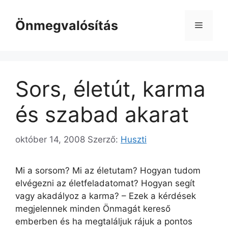
Kilépés
a
Önmegvalósítás
Menü
tartalomba
Sors, életút, karma
és szabad akarat
október 14, 2008
Szerző:
Huszti
Mi a sorsom? Mi az életutam? Hogyan tudom
elvégezni az életfeladatomat? Hogyan segít
vagy akadályoz a karma? – Ezek a kérdések
megjelennek minden Önmagát kereső
emberben és ha megtaláljuk rájuk a pontos