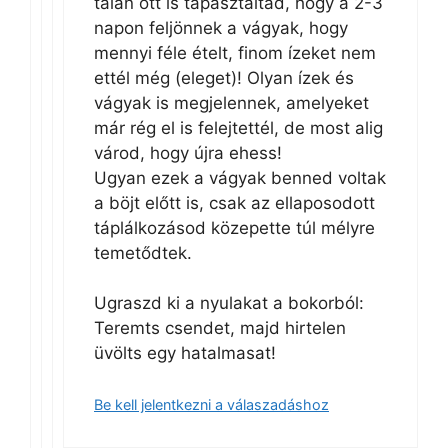
talán ott is tapasztaltad, hogy a 2-3
napon feljönnek a vágyak, hogy
mennyi féle ételt, finom ízeket nem
ettél még (eleget)! Olyan ízek és
vágyak is megjelennek, amelyeket
már rég el is felejtettél, de most alig
várod, hogy újra ehess!
Ugyan ezek a vágyak benned voltak
a böjt előtt is, csak az ellaposodott
táplálkozásod közepette túl mélyre
temetődtek.
Ugraszd ki a nyulakat a bokorból:
Teremts csendet, majd hirtelen
üvölts egy hatalmasat!
Be kell jelentkezni a válaszadáshoz