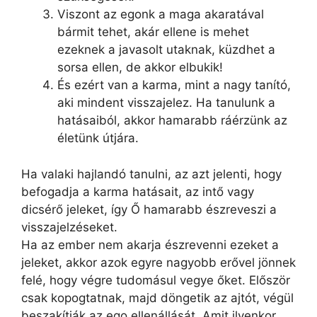
Viszont az egonk a maga akaratával
bármit tehet, akár ellene is mehet
ezeknek a javasolt utaknak, küzdhet a
sorsa ellen, de akkor elbukik!
És ezért van a karma, mint a nagy tanító,
aki mindent visszajelez. Ha tanulunk a
hatásaiból, akkor hamarabb ráérzünk az
életünk útjára.
Ha valaki hajlandó tanulni, az azt jelenti, hogy
befogadja a karma hatásait, az intő vagy
dicsérő jeleket, így Ő hamarabb észreveszi a
visszajelzéseket.
Ha az ember nem akarja észrevenni ezeket a
jeleket, akkor azok egyre nagyobb erővel jönnek
felé, hogy végre tudomásul vegye őket. Először
csak kopogtatnak, majd döngetik az ajtót, végül
beszakítják az ego ellenállását. Amit ilyenkor