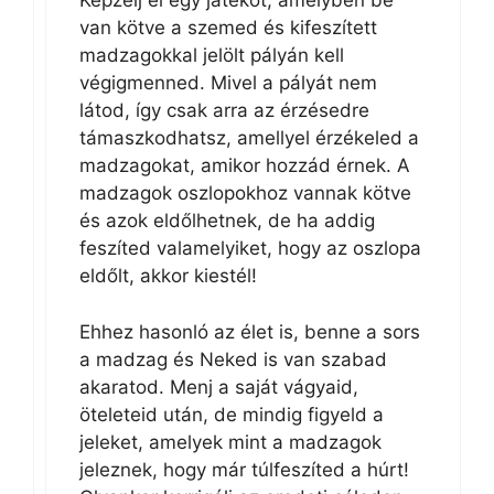
Képzelj el egy játékot, amelyben be
van kötve a szemed és kifeszített
madzagokkal jelölt pályán kell
végigmenned. Mivel a pályát nem
látod, így csak arra az érzésedre
támaszkodhatsz, amellyel érzékeled a
madzagokat, amikor hozzád érnek. A
madzagok oszlopokhoz vannak kötve
és azok eldőlhetnek, de ha addig
feszíted valamelyiket, hogy az oszlopa
eldőlt, akkor kiestél!
Ehhez hasonló az élet is, benne a sors
a madzag és Neked is van szabad
akaratod. Menj a saját vágyaid,
öteleteid után, de mindig figyeld a
jeleket, amelyek mint a madzagok
jeleznek, hogy már túlfeszíted a húrt!