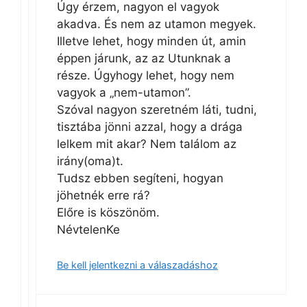
Úgy érzem, nagyon el vagyok
akadva. És nem az utamon megyek.
Illetve lehet, hogy minden út, amin
éppen járunk, az az Utunknak a
része. Úgyhogy lehet, hogy nem
vagyok a „nem-utamon”.
Szóval nagyon szeretném láti, tudni,
tisztába jönni azzal, hogy a drága
lelkem mit akar? Nem találom az
irány(oma)t.
Tudsz ebben segíteni, hogyan
jöhetnék erre rá?
Előre is köszönöm.
NévtelenKe
Be kell jelentkezni a válaszadáshoz