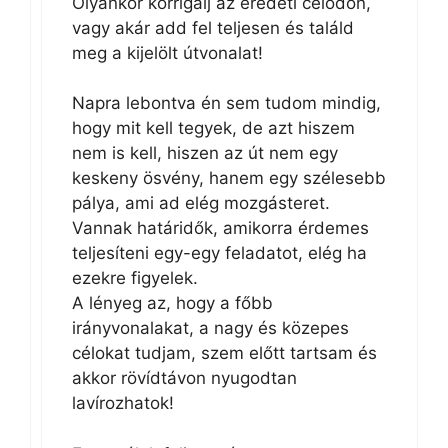
Olyankor korrigálj az eredeti célodon,
vagy akár add fel teljesen és találd
meg a kijelölt útvonalat!
Napra lebontva én sem tudom mindig,
hogy mit kell tegyek, de azt hiszem
nem is kell, hiszen az út nem egy
keskeny ösvény, hanem egy szélesebb
pálya, ami ad elég mozgásteret.
Vannak határidők, amikorra érdemes
teljesíteni egy-egy feladatot, elég ha
ezekre figyelek.
A lényeg az, hogy a főbb
irányvonalakat, a nagy és közepes
célokat tudjam, szem előtt tartsam és
akkor rövídtávon nyugodtan
lavírozhatok!