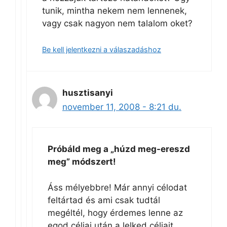
tunik, mintha nekem nem lennenek,
vagy csak nagyon nem talalom oket?
Be kell jelentkezni a válaszadáshoz
husztisanyi
november 11, 2008 - 8:21 du.
Próbáld meg a „húzd meg-ereszd
meg” módszert!
Áss mélyebbre! Már annyi célodat
feltártad és ami csak tudtál
megéltél, hogy érdemes lenne az
egod céljai után a lelked céljait,