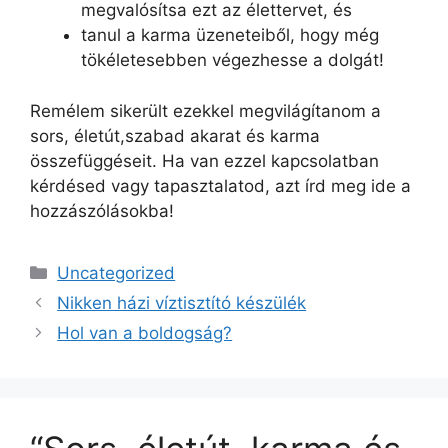
megvalósítsa ezt az élettervet, és
tanul a karma üzeneteiből, hogy még
tökéletesebben végezhesse a dolgát!
Remélem sikerült ezekkel megvilágítanom a
sors, életút,szabad akarat és karma
összefüggéseit. Ha van ezzel kapcsolatban
kérdésed vagy tapasztalatod, azt írd meg ide a
hozzászólásokba!
Kategória
Uncategorized
Nikken házi víztisztító készülék
Hol van a boldogság?