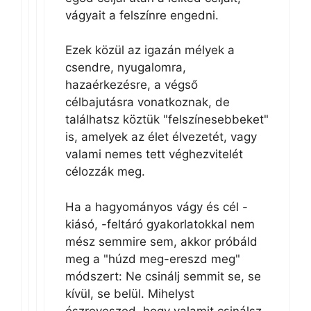
vágyait a felszínre engedni.
Ezek közül az igazán mélyek a
csendre, nyugalomra,
hazaérkezésre, a végső
célbajutásra vonatkoznak, de
találhatsz köztük "felszínesebbeket"
is, amelyek az élet élvezetét, vagy
valami nemes tett véghezvitelét
célozzák meg.
Ha a hagyományos vágy és cél -
kiásó, -feltáró gyakorlatokkal nem
mész semmire sem, akkor próbáld
meg a "húzd meg-ereszd meg"
módszert: Ne csinálj semmit se, se
kívül, se belül. Mihelyst
észreveszed, hogy valamit csinálsz,