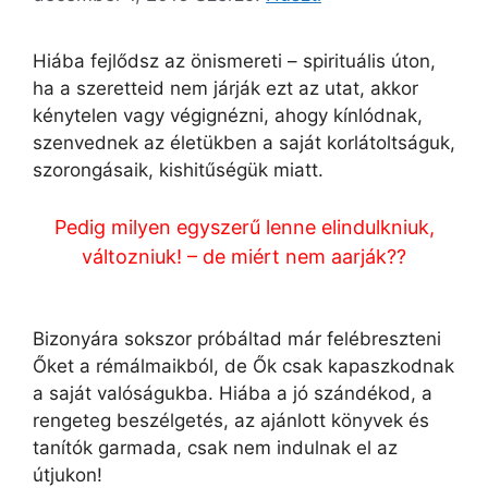
Hiába fejlődsz az önismereti – spirituális úton,
ha a szeretteid nem járják ezt az utat, akkor
kénytelen vagy végignézni, ahogy kínlódnak,
szenvednek az életükben a saját korlátoltságuk,
szorongásaik, kishitűségük miatt.
Pedig milyen egyszerű lenne elindulk
niuk,
változniuk! – de miért nem a
arják??
Bizonyára sokszor próbáltad már felébreszteni
Őket a rémálmaikból, de Ők csak kapaszkodnak
a saját valóságukba. Hiába a jó szándékod, a
rengeteg beszélgetés, az ajánlott könyvek és
tanítók garmada, csak nem indulnak el az
útjukon!