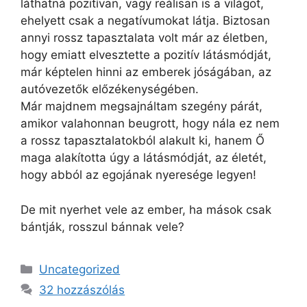
láthatná pozitívan, vagy reálisan is a világot,
ehelyett csak a negatívumokat látja. Biztosan
annyi rossz tapasztalata volt már az életben,
hogy emiatt elvesztette a pozitív látásmódját,
már képtelen hinni az emberek jóságában, az
autóvezetők előzékenységében.
Már majdnem megsajnáltam szegény párát,
amikor valahonnan beugrott, hogy nála ez nem
a rossz tapasztalatokból alakult ki, hanem Ő
maga alakította úgy a látásmódját, az életét,
hogy abból az egojának nyeresége legyen!
De mit nyerhet vele az ember, ha mások csak
bántják, rosszul bánnak vele?
Kategória
Uncategorized
32 hozzászólás