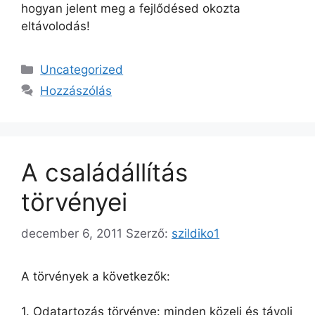
hogyan jelent meg a fejlődésed okozta
eltávolodás!
Kategória
Uncategorized
Hozzászólás
A családállítás
törvényei
december 6, 2011
Szerző:
szildiko1
A törvények a következők:
1.
Odatartozás törvénye: minden közeli és távoli