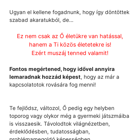
Ugyan el kellene fogadnunk, hogy így döntöttek
szabad akaratukból, de…
Ez nem csak az Ő életükre van hatással,
hanem a Ti közös életetekre is!
Ezért muszáj tenned valamit!
Fontos megértened, hogy idővel annyira
lemaradnak hozzád képest
, hogy az már a
kapcsolatotok rovására fog menni!
Te fejlődsz, változol, Ő pedig egy helyben
toporog vagy olykor még a gyermeki játszmáiba
is visszaesik. Távolodtok világnézetben,
érdeklődésben, tudatosságban,
problémamegoldó képességben…