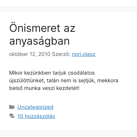
Önismeret az
anyaságban
október 12, 2010
Szerző:
nori.olasz
Mikor kezünkben tarjuk csodálatos
újszülöttünket, talán nem is sejtjük, mekkora
belső munka veszi kezdetét!
Kategória
Uncategorized
10 hozzászólás