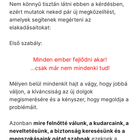
Nem könnyű tisztán látni ebben a kérdésben,
ezért mutatok neked pár új megközelítést,
amelyek segítenek megérteni az
elakadásaitokat:
Első szabály:
Minden ember fejlődni akar!
…csak már nem mindenki tud!
Mélyen belül mindenkit hajt a vágy, hogy jobbá
váljon, a kíváncsiság az új dolgok
megismerésére és a kényszer, hogy megoldja a
problémáit.
Azonban
mire felnőtté válunk, a kudarcaink, a
neveltetésünk, a biztonság keresésünk és a
megszokásaink gátat szabnak
ezeknek a