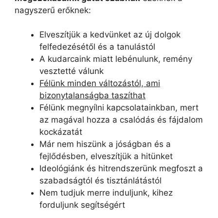
nagyszerű erőknek:
Elveszítjük a kedvünket az új dolgok
felfedezésétől és a tanulástól
A kudarcaink miatt lebénulunk, remény
vesztetté válunk
Félünk minden változástól, ami
bizonytalanságba taszíthat
Félünk megnyílni kapcsolatainkban, mert
az magával hozza a csalódás és fájdalom
kockázatát
Már nem hiszünk a jóságban és a
fejlődésben, elveszítjük a hitünket
Ideológiánk és hitrendszerünk megfoszt a
szabadságtól és tisztánlátástól
Nem tudjuk merre induljunk, kihez
forduljunk segítségért