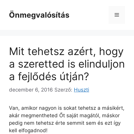
Kilépés
a
Önmegvalósítás
Menü
tartalomba
Mit tehetsz azért, hogy
a szeretted is elinduljon
a fejlődés útján?
december 6, 2016
Szerző:
Huszti
Van, amikor nagyon is sokat tehetsz a másikért,
akár megmentheted Őt saját magától, máskor
pedig nem tehetsz érte semmit sem és ezt így
kell elfogadnod!