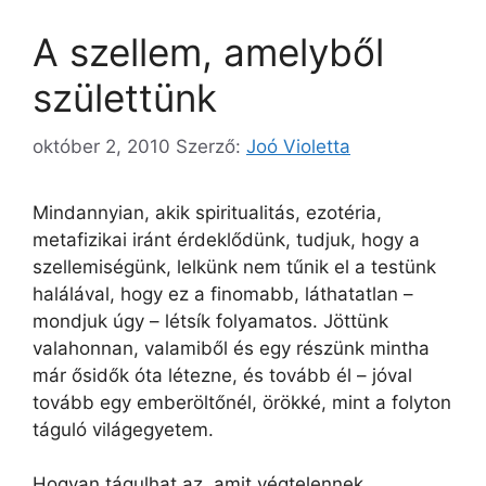
A szellem, amelyből
születtünk
október 2, 2010
Szerző:
Joó Violetta
Mindannyian, akik spiritualitás, ezotéria,
metafizikai iránt érdeklődünk, tudjuk, hogy a
szellemiségünk, lelkünk nem tűnik el a testünk
halálával, hogy ez a finomabb, láthatatlan –
mondjuk úgy – létsík folyamatos. Jöttünk
valahonnan, valamiből és egy részünk mintha
már ősidők óta létezne, és tovább él – jóval
tovább egy emberöltőnél, örökké, mint a folyton
táguló világegyetem.
Hogyan tágulhat az, amit végtelennek