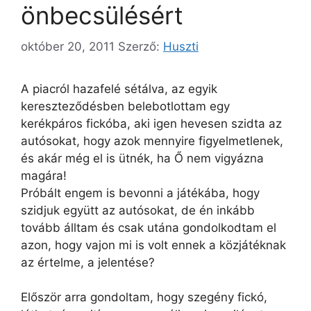
önbecsülésért
október 20, 2011
Szerző:
Huszti
A piacról hazafelé sétálva, az egyik
kereszteződésben belebotlottam egy
kerékpáros fickóba, aki igen hevesen szidta az
autósokat, hogy azok mennyire figyelmetlenek,
és akár még el is ütnék, ha Ő nem vigyázna
magára!
Próbált engem is bevonni a játékába, hogy
szidjuk együtt az autósokat, de én inkább
tovább álltam és csak utána gondolkodtam el
azon, hogy vajon mi is volt ennek a közjátéknak
az értelme, a jelentése?
Először arra gondoltam, hogy szegény fickó,