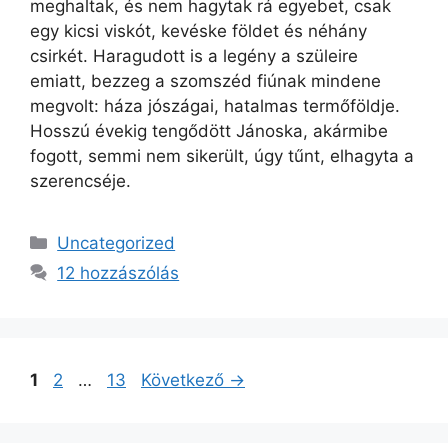
meghaltak, és nem hagytak rá egyebet, csak
egy kicsi viskót, kevéske földet és néhány
csirkét. Haragudott is a legény a szüleire
emiatt, bezzeg a szomszéd fiúnak mindene
megvolt: háza jószágai, hatalmas termőföldje.
Hosszú évekig tengődött Jánoska, akármibe
fogott, semmi nem sikerült, úgy tűnt, elhagyta a
szerencséje.
Kategória
Uncategorized
12 hozzászólás
Oldal
Oldal
Oldal
1
2
…
13
Következő
→