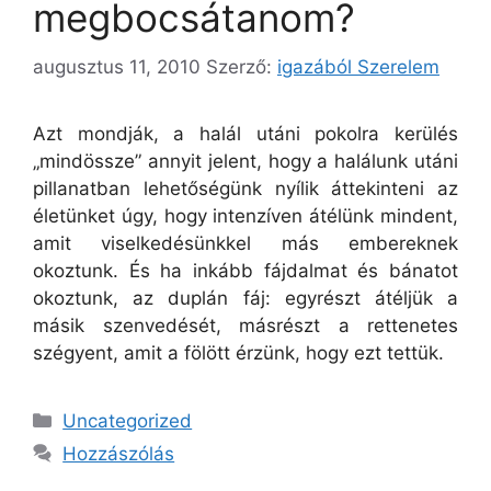
megbocsátanom?
augusztus 11, 2010
Szerző:
igazából Szerelem
Azt mondják, a halál utáni pokolra kerülés
„mindössze” annyit jelent, hogy a halálunk utáni
pillanatban lehetőségünk nyílik áttekinteni az
életünket úgy, hogy intenzíven átélünk mindent,
amit viselkedésünkkel más embereknek
okoztunk. És ha inkább fájdalmat és bánatot
okoztunk, az duplán fáj: egyrészt átéljük a
másik szenvedését, másrészt a rettenetes
szégyent, amit a fölött érzünk, hogy ezt tettük.
Kategória
Uncategorized
Hozzászólás