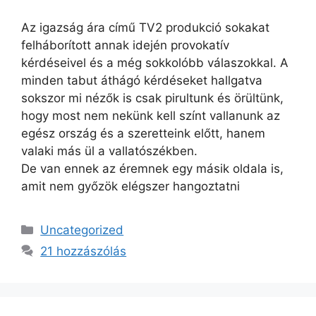
Az igazság ára című TV2 produkció sokakat
felháborított annak idején provokatív
kérdéseivel és a még sokkolóbb válaszokkal. A
minden tabut áthágó kérdéseket hallgatva
sokszor mi nézők is csak pirultunk és örültünk,
hogy most nem nekünk kell színt vallanunk az
egész ország és a szeretteink előtt, hanem
valaki más ül a vallatószékben.
De van ennek az éremnek egy másik oldala is,
amit nem győzök elégszer hangoztatni
Kategória
Uncategorized
21 hozzászólás