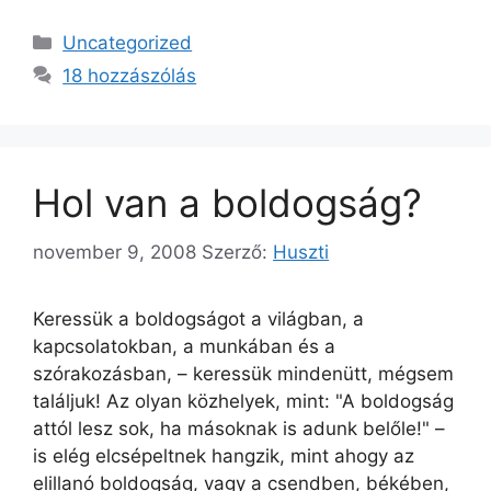
Kategória
Uncategorized
18 hozzászólás
Hol van a boldogság?
november 9, 2008
Szerző:
Huszti
Keressük a boldogságot a világban, a
kapcsolatokban, a munkában és a
szórakozásban, – keressük mindenütt, mégsem
találjuk! Az olyan közhelyek, mint: "A boldogság
attól lesz sok, ha másoknak is adunk belőle!" –
is elég elcsépeltnek hangzik, mint ahogy az
elillanó boldogság, vagy a csendben, békében,