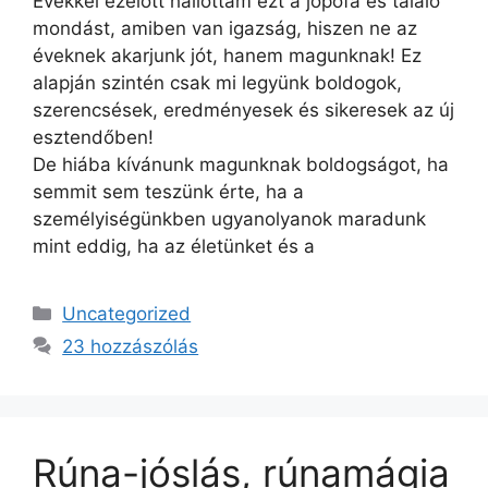
Évekkel ezelőtt hallottam ezt a jópofa és találó
mondást, amiben van igazság, hiszen ne az
éveknek akarjunk jót, hanem magunknak! Ez
alapján szintén csak mi legyünk boldogok,
szerencsések, eredményesek és sikeresek az új
esztendőben!
De hiába kívánunk magunknak boldogságot, ha
semmit sem teszünk érte, ha a
személyiségünkben ugyanolyanok maradunk
mint eddig, ha az életünket és a
Kategória
Uncategorized
23 hozzászólás
Rúna-jóslás, rúnamágia