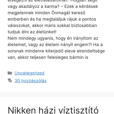
elvégezni az életfeladatomat? Hogyan segít
vagy akadályoz a karma? – Ezek a kérdések
megjelennek minden Önmagát kereső
emberben és ha megtaláljuk rájuk a pontos
válaszokat, akkor máris sokkal biztosabban
tudjuk élni az életünket!
Nem mindegy ugyanis, hogy én irányítom az
életemet, vagy az életem irányít engem?! Ha a
sorsnak mindenre kiterjedő eleve elrendeltsége
van, akkor teljesen felesleges bármin is
Kategória
Uncategorized
30 hozzászólás
Nikken házi víztisztító