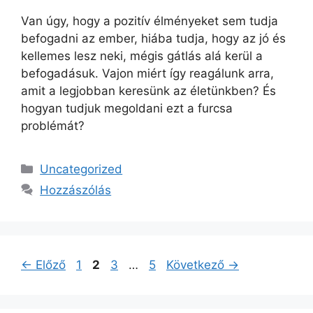
Van úgy, hogy a pozitív élményeket sem tudja
befogadni az ember, hiába tudja, hogy az jó és
kellemes lesz neki, mégis gátlás alá kerül a
befogadásuk. Vajon miért így reagálunk arra,
amit a legjobban keresünk az életünkben? És
hogyan tudjuk megoldani ezt a furcsa
problémát?
Kategória
Uncategorized
Hozzászólás
Oldal
Oldal
Oldal
Oldal
←
Előző
1
2
3
…
5
Következő
→