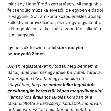
mint egy Hangfürdő szertartáson. Mi magunk a
felcsendülő muzsika élvezői, de egyben előadói
is vagyunk. Sőt, amikor a közös éneklés átcsap
kollektív improvizációba, és ez egyre gyakoribb
a Hangdalákon, akkor már a zene társ-alkotója
is mi vagyunk.
Így hozzuk felszínre a
lelkünk mélyén
szunnyadó Zenét.
„Olyan regisztereket nyitottak meg bennem a
dalok, amelyek már egy ideje be voltak zárulva.
Nemrégiben olvastam egy amerikai nő
könyvében, hogy
az ember lelke leginkább
énekhangján keresztül képes megnyilvánulni.
Harmadikos általános iskolás korában őt a
tanár kitiltotta a karácsonyi kórusból, mondván:
botfüle van. Ez fájt neki, bár nem mutatta.