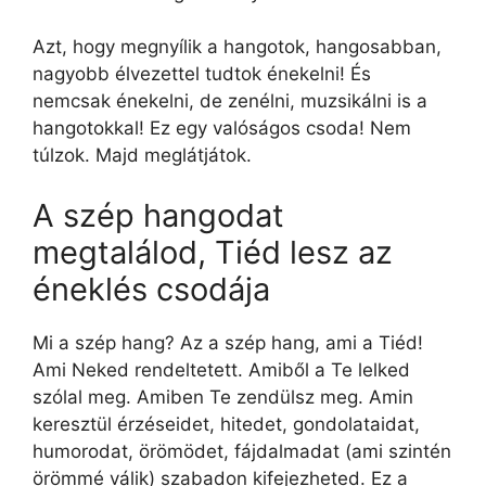
Azt, hogy megnyílik a hangotok, hangosabban,
nagyobb élvezettel tudtok énekelni! És
nemcsak énekelni, de zenélni, muzsikálni is a
hangotokkal! Ez egy valóságos csoda! Nem
túlzok. Majd meglátjátok.
A szép hangodat
megtalálod, Tiéd lesz az
éneklés csodája
Mi a szép hang? Az a szép hang, ami a Tiéd!
Ami Neked rendeltetett. Amiből a Te lelked
szólal meg. Amiben Te zendülsz meg. Amin
keresztül érzéseidet, hitedet, gondolataidat,
humorodat, örömödet, fájdalmadat (ami szintén
örömmé válik) szabadon kifejezheted. Ez a