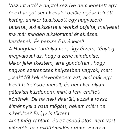
Viszont attól a naptól kezdve nem lehetett egy
énekhangot sem kicsalni belőle egész felnőtt
koráig, amikor találkozott egy nagyszerű
tanárral, aki elkísérte a workshopjaira, melyeket
ma már minden alkalommal énekléssel
kezdenek. És persze ő is énekel!
A Hangdala Tanfolyamon, úgy érzem, tényleg
megvalósul az, hogy a zene mindenkié.
Mikor jelentkeztem, arra gondoltam, hogy
nagyon szerencsés helyzetben vagyok, mert
„csak” föl kell elevenítenem azt, ami már egy
kicsit feledésbe merült, és nem kell olyan
gátakkal küzdenem, mint a fent említett
írónőnek. De ha neki sikerült, azzal a rossz
élménnyel a háta mögött, nekem miért ne
sikerülne? És így is történt…
Amit még kaptam, és ez csodálatos, nem várt
ajándék, az együtténeklés öröme, és az a