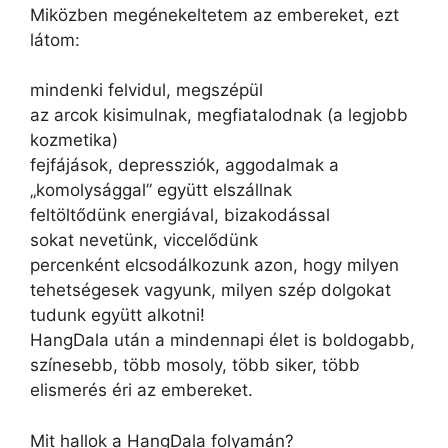
Miközben megénekeltetem az embereket, ezt
látom:
mindenki felvidul, megszépül
az arcok kisimulnak, megfiatalodnak (a legjobb
kozmetika)
fejfájások, depressziók, aggodalmak a
„komolysággal” együtt elszállnak
feltöltődünk energiával, bizakodással
sokat nevetünk, viccelődünk
percenként elcsodálkozunk azon, hogy milyen
tehetségesek vagyunk, milyen szép dolgokat
tudunk együtt alkotni!
HangDala után a mindennapi élet is boldogabb,
színesebb, több mosoly, több siker, több
elismerés éri az embereket.
Mit hallok a HangDala folyamán?