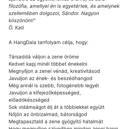
filozófia, amellyel én is egyetértek, és amelynek
szellemében dolgozol, Sándor. Nagyon
köszönöm!”
Ö. Kati
A HangDala tanfolyam célja, hogy:
Társaddá váljon a zene öröme
Kedvet kapj minél többet énekelni
Megnyíljon a zenei vénád, kreativitásod
Javuljon az ének- és beszédhangod
Még annál is szebb, fotogénebb legyél
Javuljon a kifejezőképességed,
előadókészséged
Sok vidámságot élj át a többiekkel együtt
Nőjön az önbizalmad, bátorságod
Megtapasztald a zene gyógyító hatalmát
Hogy megnyíljon szívedben minden zenei hang