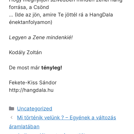
forrása, a Csönd
… (Ide az jön, amire Te jöttél rá a HangDala
énektanfolyamon)
Legyen a Zene mindenkié!
Kodály Zoltán
De most már
tényleg!
Fekete-Kiss Sándor
http://hangdala.hu
Kategória
Uncategorized
Mi történik velünk ? – Egyének a változás
áramlatában