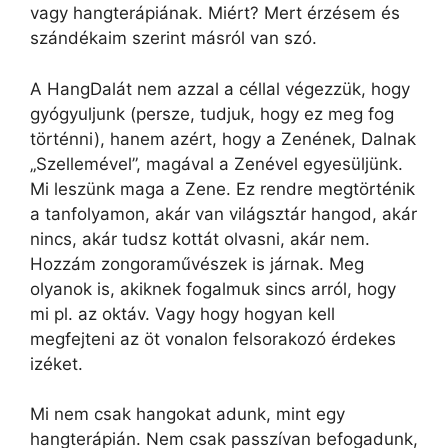
vagy hangterápiának. Miért? Mert érzésem és
szándékaim szerint másról van szó.
A HangDalát nem azzal a céllal végezzük, hogy
gyógyuljunk (persze, tudjuk, hogy ez meg fog
történni), hanem azért, hogy a Zenének, Dalnak
„Szellemével”, magával a Zenével egyesüljünk.
Mi leszünk maga a Zene. Ez rendre megtörténik
a tanfolyamon, akár van világsztár hangod, akár
nincs, akár tudsz kottát olvasni, akár nem.
Hozzám zongoraművészek is járnak. Meg
olyanok is, akiknek fogalmuk sincs arról, hogy
mi pl. az oktáv. Vagy hogy hogyan kell
megfejteni az öt vonalon felsorakozó érdekes
izéket.
Mi nem csak hangokat adunk, mint egy
hangterápián. Nem csak passzívan befogadunk,