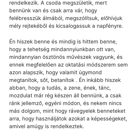
rendelkezik. A csoda megszületik, mert
bennünk van és csak arra vár, hogy
felébresszük álmából, megszólítsuk, előhívjuk
mély rejtekéből és kicsalogassuk a napfényre.
Én hiszek benne és mindig is hittem benne,
hogy a tehetség mindannyiunkban ott van,
mindannyian ösztönös művészek vagyunk, és
ennek megfelelően az oktatási módszerem sem
azon alapszik, hogy valamit úgymond
megtanítok, sőt, betanítok . Én inkább hiszek
abban, hogy a tudás, a zene, ének, tánc,
mozdulat már rég készen áll bennünk, a csak
ránk jellemző, egyéni módon, és nekem nincs
más dolgom, mint hogy rávegyelek benneteket
arra, hogy használjátok azokat a képességeket,
amivel amúgy is rendelkeztek.