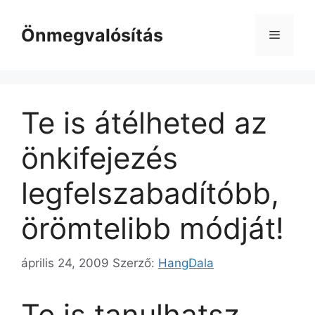
Kilépés
a
Önmegvalósítás
Menü
tartalomba
Te is átélheted az
önkifejezés
legfelszabadítóbb,
örömtelibb módját!
április 24, 2009
Szerző:
HangDala
Te is tanulhatsz