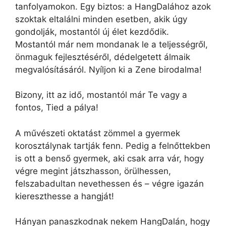
tanfolyamokon. Egy biztos: a HangDalához azok
szoktak eltalálni minden esetben, akik úgy
gondolják, mostantól új élet kezdődik.
Mostantól már nem mondanak le a teljességről,
önmaguk fejlesztéséről, dédelgetett álmaik
megvalósításáról. Nyíljon ki a Zene birodalma!
Bizony, itt az idő, mostantól már Te vagy a
fontos, Tied a pálya!
A művészeti oktatást zömmel a gyermek
korosztálynak tartják fenn. Pedig a felnőttekben
is ott a benső gyermek, aki csak arra vár, hogy
végre megint játszhasson, örülhessen,
felszabadultan nevethessen és – végre igazán
kiereszthesse a hangját!
Hányan panaszkodnak nekem HangDalán, hogy