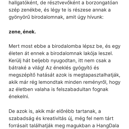
hallgatóként, de résztvevőként a borzongatóan
szép zenékbe, és légy te is részese annak a
gyönyörű birodalomnak, amit úgy hívunk:
zene, ének.
Mert most ebbe a birodalomba lépsz be, és egy
életen át ennek a birodalomnak lakója leszel.
Kerülj hát beljebb nyugodtan, itt nem csak a
bátraké a világ! Az éneklés gyógyító és
megszépítő hatását azok is megtapasztalhatják,
akik már rég lemondtak minden reményről, hogy
az életben valaha is felszabadultan fognak
énekelni.
De azok is, akik már előrébb tartanak, a
szabadság és kreativitás új, még fel nem tárt
forrásait találhatják meg magukban a HangDala