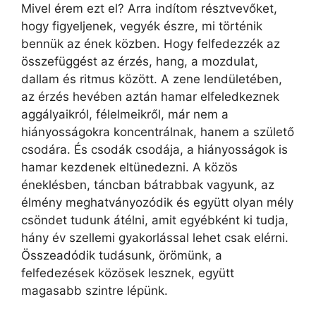
Mivel érem ezt el? Arra indítom résztvevőket,
hogy figyeljenek, vegyék észre, mi történik
bennük az ének közben. Hogy felfedezzék az
összefüggést az érzés, hang, a mozdulat,
dallam és ritmus között. A zene lendületében,
az érzés hevében aztán hamar elfeledkeznek
aggályaikról, félelmeikről, már nem a
hiányosságokra koncentrálnak, hanem a születő
csodára. És csodák csodája, a hiányosságok is
hamar kezdenek eltünedezni. A közös
éneklésben, táncban bátrabbak vagyunk, az
élmény meghatványozódik és együtt olyan mély
csöndet tudunk átélni, amit egyébként ki tudja,
hány év szellemi gyakorlással lehet csak elérni.
Összeadódik tudásunk, örömünk, a
felfedezések közösek lesznek, együtt
magasabb szintre lépünk.