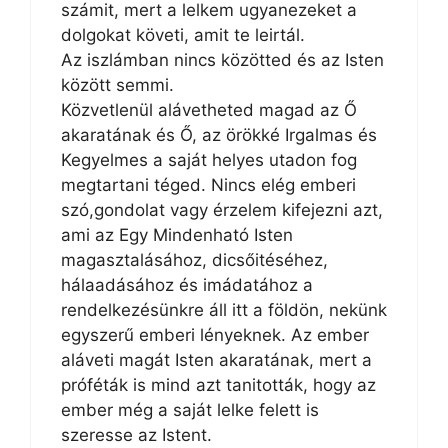
számit, mert a lelkem ugyanezeket a
dolgokat követi, amit te leirtál.
Az iszlámban nincs közötted és az Isten
között semmi.
Közvetlenül alávetheted magad az Ő
akaratának és Ő, az örökké Irgalmas és
Kegyelmes a saját helyes utadon fog
megtartani téged. Nincs elég emberi
szó,gondolat vagy érzelem kifejezni azt,
ami az Egy Mindenható Isten
magasztalásához, dicsőitéséhez,
hálaadásához és imádatához a
rendelkezésünkre áll itt a földön, nekünk
egyszerű emberi lényeknek. Az ember
aláveti magát Isten akaratának, mert a
próféták is mind azt tanitották, hogy az
ember még a saját lelke felett is
szeresse az Istent.