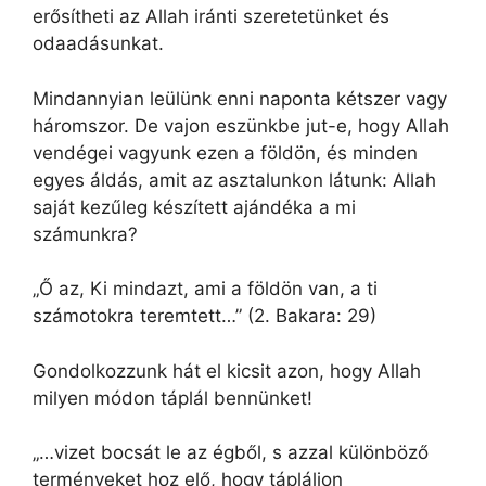
erősítheti az Allah iránti szeretetünket és
odaadásunkat.
Mindannyian leülünk enni naponta kétszer vagy
háromszor. De vajon eszünkbe jut-e, hogy Allah
vendégei vagyunk ezen a földön, és minden
egyes áldás, amit az asztalunkon látunk: Allah
saját kezűleg készített ajándéka a mi
számunkra?
„Ő az, Ki mindazt, ami a földön van, a ti
számotokra teremtett…” (2. Bakara: 29)
Gondolkozzunk hát el kicsit azon, hogy Allah
milyen módon táplál bennünket!
„…vizet bocsát le az égből, s azzal különböző
terményeket hoz elő, hogy tápláljon