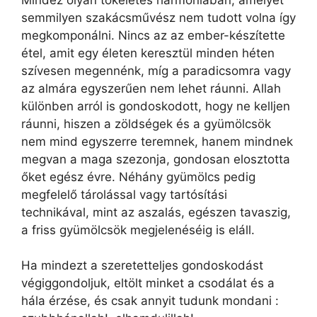
semmilyen szakácsművész nem tudott volna így
megkomponálni. Nincs az az ember-készítette
étel, amit egy életen keresztül minden héten
szívesen megennénk, míg a paradicsomra vagy
az almára egyszerűen nem lehet ráunni. Allah
különben arról is gondoskodott, hogy ne kelljen
ráunni, hiszen a zöldségek és a gyümölcsök
nem mind egyszerre teremnek, hanem mindnek
megvan a maga szezonja, gondosan elosztotta
őket egész évre. Néhány gyümölcs pedig
megfelelő tárolással vagy tartósítási
technikával, mint az aszalás, egészen tavaszig,
a friss gyümölcsök megjelenéséig is eláll.
Ha mindezt a szeretetteljes gondoskodást
végiggondoljuk, eltölt minket a csodálat és a
hála érzése, és csak annyit tudunk mondani :