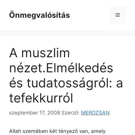
Kilépés
a
Önmegvalósítás
Menü
tartalomba
A muszlim
nézet.Elmélkedés
és tudatosságról: a
tefekkurról
szeptember 17, 2008
Szerző:
MERDZSAN
Allah szemében két tényező van, amely