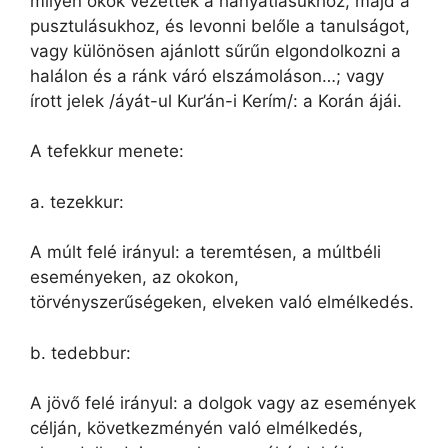
milyen okok vezettek a hanyatlásukhoz, majd a
pusztulásukhoz, és levonni belőle a tanulságot,
vagy különösen ajánlott sűrűn elgondolkozni a
halálon és a ránk váró elszámoláson…; vagy
írott jelek /áyát-ul Kur’án-i Kerím/: a Korán ájái.
A tefekkur menete:
a. tezekkur:
A múlt felé irányul: a teremtésen, a múltbéli
eseményeken, az okokon,
törvényszerűségeken, elveken való elmélkedés.
b. tedebbur:
A jövő felé irányul: a dolgok vagy az események
célján, következményén való elmélkedés,