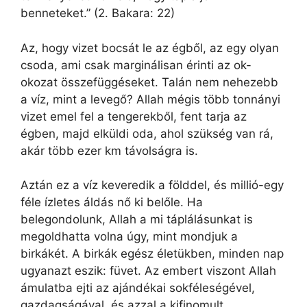
benneteket.” (2. Bakara: 22)
Az, hogy vizet bocsát le az égből, az egy olyan
csoda, ami csak marginálisan érinti az ok-
okozat összefüggéseket. Talán nem nehezebb
a víz, mint a levegő? Allah mégis több tonnányi
vizet emel fel a tengerekből, fent tarja az
égben, majd elküldi oda, ahol szükség van rá,
akár több ezer km távolságra is.
Aztán ez a víz keveredik a földdel, és millió-egy
féle ízletes áldás nő ki belőle. Ha
belegondolunk, Allah a mi táplálásunkat is
megoldhatta volna úgy, mint mondjuk a
birkákét. A birkák egész életükben, minden nap
ugyanazt eszik: füvet. Az embert viszont Allah
ámulatba ejti az ajándékai sokféleségével,
gazdagságával, és azzal a kifinomult