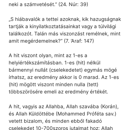
neki a számvetését.” (24. Núr: 39)
„S hiábavalók a tettei azoknak, kik hazugságnak
tartják a kinyilatkoztatásainkat vagy a túlvilági
találkozót. Talán más viszonzást remélnek, mint
amit megérdemelnek?” (7. ’Araf: 147)
A hit viszont olyan, mint az 1-es a
helyiértékszámításban. 1-es (hit) nélkül
bármennyi nullát (cselekedetet) egymás mögé
írhatsz, az eredmény akkor is 0 marad. Az 1-es
(hit) mögött viszont minden nulla (tett)
többszörösére emeli az eredmény értékét.
A hit, vagyis az Allahba, Allah szavába (Korán),
és Allah Küldöttébe (Mohammed Próféta sav.)
vetett bizalom, és minden ebből fakadó
cselekedet 10-700szoros jutalmat hoz: Allah