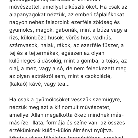
művészettel, amellyel elkészíti őket. Ha csak az
alapanyagokat nézzük, az emberi táplálékokat
nagyon nehéz felsorolni: ezerféle zöldség és
gyümölcs, magok, gabonák, mint a búza vagy a
rizs, különböző húsok: vörös hús, vadhús,
szárnyasok, halak, rákok, az ezerféle fűszer, a
tej és a tejtermékek, egészen az olyan
különleges áldásokig, mint a gomba, a tojás, az
olaj, a méz, vagy a só, de nem feledkezett meg
az olyan extrákról sem, mint a csokoládé,
(kakaó) kávé, vagy tea…
Ha csak a gyümölcsöket vesszük szemügyre,
nézzük meg azt a kifinomult művészetet,
amellyel Allah megalkotta őket: mindnek más-
más íze, illata, formája és színe van, az összes
érzékünknek külön-külön élményt nyújtva.
Mindez olyan tökéletes harmóniában, amelyet