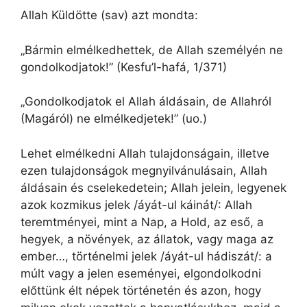
Allah Küldötte (sav) azt mondta:
„Bármin elmélkedhettek, de Allah személyén ne
gondolkodjatok!” (Kesfu’l-hafá, 1/371)
„Gondolkodjatok el Allah áldásain, de Allahról
(Magáról) ne elmélkedjetek!” (uo.)
Lehet elmélkedni Allah tulajdonságain, illetve
ezen tulajdonságok megnyilvánulásain, Allah
áldásain és cselekedetein; Allah jelein, legyenek
azok kozmikus jelek /áyát-ul káinát/: Allah
teremtményei, mint a Nap, a Hold, az eső, a
hegyek, a növények, az állatok, vagy maga az
ember…, történelmi jelek /áyát-ul hádiszát/: a
múlt vagy a jelen eseményei, elgondolkodni
előttünk élt népek történetén és azon, hogy