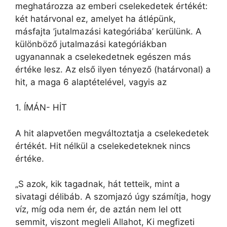
meghatározza az emberi cselekedetek értékét:
két határvonal ez, amelyet ha átlépünk,
másfajta ’jutalmazási kategóriába’ kerülünk. A
különböző jutalmazási kategóriákban
ugyanannak a cselekedetnek egészen más
értéke lesz. Az első ilyen tényező (határvonal) a
hit, a maga 6 alaptételével, vagyis az
1. ÍMÁN- HİT
A hit alapvetően megváltoztatja a cselekedetek
értékét. Hit nélkül a cselekedeteknek nincs
értéke.
„S azok, kik tagadnak, hát tetteik, mint a
sivatagi délibáb. A szomjazó úgy számítja, hogy
víz, míg oda nem ér, de aztán nem lel ott
semmit, viszont megleli Allahot, Ki megfizeti