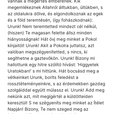
vannak a megértés emberének. Kik
megemlékeznek Allahról álltukban, ültükben, s
az oldalukra dőlve, és elgondolkoznak az egek
és a föld teremtésén, (így fohászkodnak):
Urunk! Nem teremtetted mindezt cél nélkül,
(hiszen) Te magasan felette állsz minden
hiányosságnak! Hát óvj meg minket a Pokol
kínjaitól! Urunk! Akit a Pokolra juttatsz, azt
valóban megszégyenítetted, s nincs, ki
segíthetne a gaztevőkön. Urunk! Bizony mi
hallottunk egy hitre szólító hívást: ’Higgyetek
Uratokban!’ s mi hittünk. Hát bocsásd meg a
vétkeinket Urunk, boríts feledést a
rossztéteményeinkre, s az érdemekben gazdag
szolgáiddal együtt múlassz el. Urunk! Add meg
nekünk azt, mit megígértél a küldötteiden
keresztül! S ne szégyeníts meg minket az Ítélet
Napján! Bizony, Te nem szeged meg az