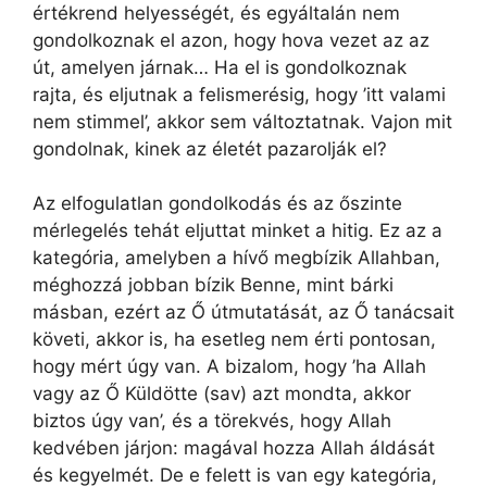
értékrend helyességét, és egyáltalán nem
gondolkoznak el azon, hogy hova vezet az az
út, amelyen járnak… Ha el is gondolkoznak
rajta, és eljutnak a felismerésig, hogy ’itt valami
nem stimmel’, akkor sem változtatnak. Vajon mit
gondolnak, kinek az életét pazarolják el?
Az elfogulatlan gondolkodás és az őszinte
mérlegelés tehát eljuttat minket a hitig. Ez az a
kategória, amelyben a hívő megbízik Allahban,
méghozzá jobban bízik Benne, mint bárki
másban, ezért az Ő útmutatását, az Ő tanácsait
követi, akkor is, ha esetleg nem érti pontosan,
hogy mért úgy van. A bizalom, hogy ’ha Allah
vagy az Ő Küldötte (sav) azt mondta, akkor
biztos úgy van’, és a törekvés, hogy Allah
kedvében járjon: magával hozza Allah áldását
és kegyelmét. De e felett is van egy kategória,