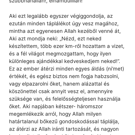
szubbhánallah!, elhamdulillah!
Aki ezt legalább egyszer végiggondolja, az
ezután minden táplálékot úgy vesz magához,
mintha azt egyenesen Allah kezéből venné át,
Aki azt mondja neki: „Nézd, ezt neked
készítettem, több ezer km-ről hozattam a vizet,
és a fél világot megmozgattam, hogy ilyen
különleges ajándékkal kedveskedjem neked!”.
Ez az ember átérzi minden egyes áldás (ni’met)
értékét, és egész biztos nem fogja habzsolni,
vagy elpazarolni őket, hanem alázattal és
köszönettel csak annyit vesz el, amennyire
szüksége van, és felelősségteljesen használja
őket. Aki napjában kétszer- háromszor
megemlékezik arról, hogy Allah milyen
határtalanul bőkezű gondoskodással táplálja,
az átérzi az Allah iránti tartozását, és nagyon