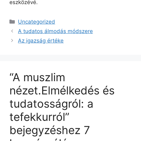
eszközévé.
Kategória
Uncategorized
A tudatos álmodás módszere
Az igazság értéke
“A muszlim
nézet.Elmélkedés és
tudatosságról: a
tefekkurról”
bejegyzéshez 7