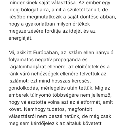
mindenkinek saját választása. Az ember egy
ideig bólogat arra, amit a születől tanult, de
később megmutatkozik a saját döntése abban,
hogy a gyakorlatban milyen értékek
megszerzésére fordítja az idejét és az
energiáját.
Mi, akik itt Európában, az iszlám ellen irányuló
folyamatos negatív propaganda és
rágalomhadjárat ellenére, az előítéletek és a
ránk váró nehézségek ellenére felvettük az
iszlámot: ezt mind hosszas keresés,
gondolkodás, mérlegelés után tettük. Míg az
emberek túlnyomó többségére nem jellemző,
hogy választotta volna azt az életformát, amit
követ. Nemhogy tudatos, megfontolt
választásról nem beszélhetünk, de még csak
meg sem kérdőjelezik az általuk követett