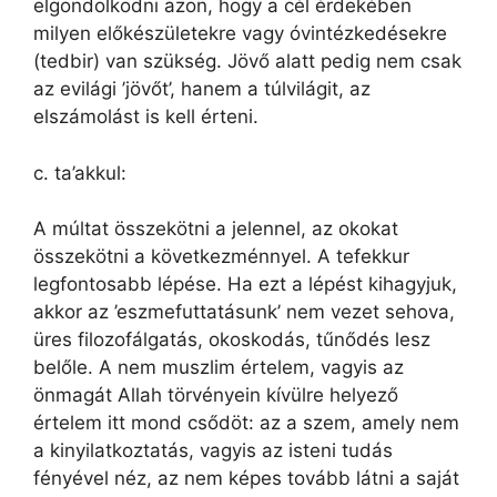
elgondolkodni azon, hogy a cél érdekében
milyen előkészületekre vagy óvintézkedésekre
(tedbir) van szükség. Jövő alatt pedig nem csak
az evilági ’jövőt’, hanem a túlvilágit, az
elszámolást is kell érteni.
c. ta’akkul:
A múltat összekötni a jelennel, az okokat
összekötni a következménnyel. A tefekkur
legfontosabb lépése. Ha ezt a lépést kihagyjuk,
akkor az ’eszmefuttatásunk’ nem vezet sehova,
üres filozofálgatás, okoskodás, tűnődés lesz
belőle. A nem muszlim értelem, vagyis az
önmagát Allah törvényein kívülre helyező
értelem itt mond csődöt: az a szem, amely nem
a kinyilatkoztatás, vagyis az isteni tudás
fényével néz, az nem képes tovább látni a saját