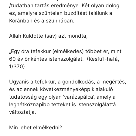
/tudatban tartás eredménye. Két olyan dolog
ez, amelyre szüntelen buzdítást találunk a
Koránban és a szunnában.
Allah Küldötte (sav) azt mondta,
„Egy óra tefekkur (elmélkedés) többet ér, mint
60 év önkéntes istenszolgálat.” (Kesfu’l-hafá,
1/370)
Ugyanis a tefekkur, a gondolkodás, a megértés,
és az ennek következményeképp kialakuló
tudatosság egy olyan ’varázspálca’, amely a
leghétköznapibb tetteket is istenszolgálattá
változtatja.
Min lehet elmélkedni?