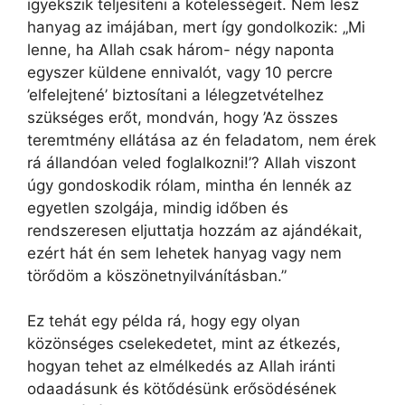
igyekszik teljesíteni a kötelességeit. Nem lesz
hanyag az imájában, mert így gondolkozik: „Mi
lenne, ha Allah csak három- négy naponta
egyszer küldene ennivalót, vagy 10 percre
’elfelejtené’ biztosítani a lélegzetvételhez
szükséges erőt, mondván, hogy ’Az összes
teremtmény ellátása az én feladatom, nem érek
rá állandóan veled foglalkozni!’? Allah viszont
úgy gondoskodik rólam, mintha én lennék az
egyetlen szolgája, mindig időben és
rendszeresen eljuttatja hozzám az ajándékait,
ezért hát én sem lehetek hanyag vagy nem
törődöm a köszönetnyilvánításban.”
Ez tehát egy példa rá, hogy egy olyan
közönséges cselekedetet, mint az étkezés,
hogyan tehet az elmélkedés az Allah iránti
odaadásunk és kötődésünk erősödésének