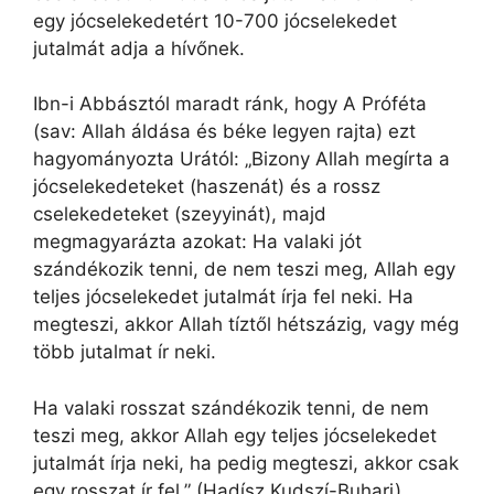
egy jócselekedetért 10-700 jócselekedet
jutalmát adja a hívőnek.
Ibn-i Abbásztól maradt ránk, hogy A Próféta
(sav: Allah áldása és béke legyen rajta) ezt
hagyományozta Urától: „Bizony Allah megírta a
jócselekedeteket (haszenát) és a rossz
cselekedeteket (szeyyinát), majd
megmagyarázta azokat: Ha valaki jót
szándékozik tenni, de nem teszi meg, Allah egy
teljes jócselekedet jutalmát írja fel neki. Ha
megteszi, akkor Allah tíztől hétszázig, vagy még
több jutalmat ír neki.
Ha valaki rosszat szándékozik tenni, de nem
teszi meg, akkor Allah egy teljes jócselekedet
jutalmát írja neki, ha pedig megteszi, akkor csak
egy rosszat ír fel.” (Hadísz Kudszí-Buhari)