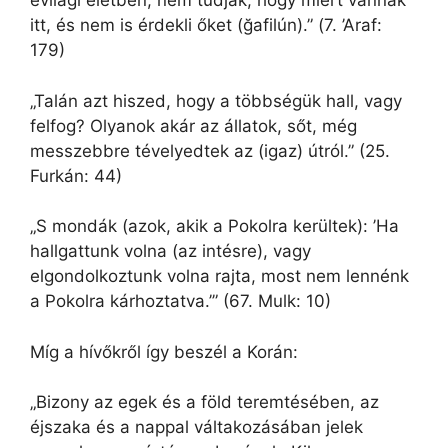
evilági életben, nem tudják, hogy miért vannak
itt, és nem is érdekli őket (ğafilún).” (7. ’Araf:
179)
„Talán azt hiszed, hogy a többségük hall, vagy
felfog? Olyanok akár az állatok, sőt, még
messzebbre tévelyedtek az (igaz) útról.” (25.
Furkán: 44)
„S mondák (azok, akik a Pokolra kerültek): ’Ha
hallgattunk volna (az intésre), vagy
elgondolkoztunk volna rajta, most nem lennénk
a Pokolra kárhoztatva.’” (67. Mulk: 10)
Míg a hívőkről így beszél a Korán:
„Bizony az egek és a föld teremtésében, az
éjszaka és a nappal váltakozásában jelek