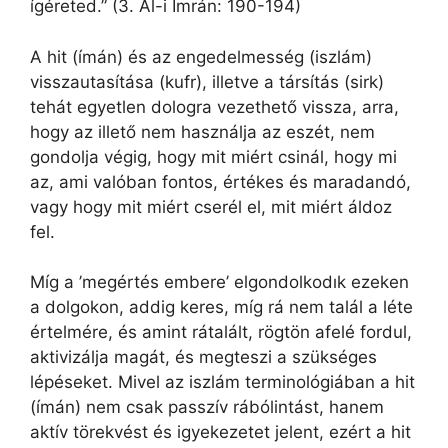
ígéreted.” (3. Al-i Imrán: 190-194)
A hit (ímán) és az engedelmesség (iszlám)
visszautasítása (kufr), illetve a társítás (sirk)
tehát egyetlen dologra vezethető vissza, arra,
hogy az illető nem használja az eszét, nem
gondolja végig, hogy mit miért csinál, hogy mi
az, ami valóban fontos, értékes és maradandó,
vagy hogy mit miért cserél el, mit miért áldoz
fel.
Míg a ’megértés embere’ elgondolkodık ezeken
a dolgokon, addig keres, míg rá nem talál a léte
értelmére, és amint rátalált, rögtön afelé fordul,
aktivizálja magát, és megteszi a szükséges
lépéseket. Mivel az iszlám terminológiában a hit
(ímán) nem csak passzív rábólintást, hanem
aktív törekvést és igyekezetet jelent, ezért a hit