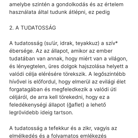
amelybe szintén a gondolkodás és az értelem
használata által tudunk átlépni, ez pedig
2. A TUDATOSSÁG
A tudatosság (su’úr, idrak, teyakkuz) a szív*
ébersége. Az az állapot, amikor az ember
tudatában van annak, hogy miért van a világon,
és lényegtelen, üres dolgok hajszolása helyett a
valódi célja elérésére törekszik. A legőszintébb
hívővel is előfordul, hogy elmerül az evilági élet
forgatagában és megfeledkezik a valódi úti
céljáról, de arra kell törekedni, hogy ez a
feledékenységi állapot (ğaflet) a lehető
legrövidebb ideig tartson.
A tudatosság a tefekkur és a zikr, vagyis az
elmélkedés és a folyamatos emlékezés