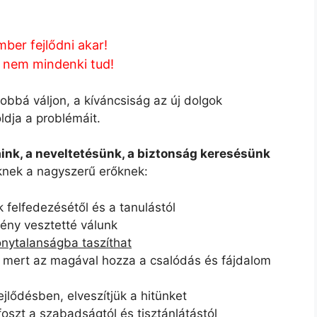
ber fejlődni akar!
 nem mindenki tud!
jobbá váljon, a kíváncsiság az új dolgok
dja a problémáit.
aink, a neveltetésünk, a biztonság keresésünk
nek a nagyszerű erőknek:
k felfedezésétől és a tanulástól
ény vesztetté válunk
onytalanságba taszíthat
, mert az magával hozza a csalódás és fájdalom
jlődésben, elveszítjük a hitünket
oszt a szabadságtól és tisztánlátástól