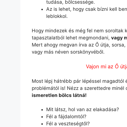
tudása, bölcsessége.
Az is lehet, hogy csak bízni kell be
leblokkol.
Hogy mindezek és még fel nem soroltak k
tapasztalatból lehet megmondani,
vagy m
Mert ahogy megvan írva az Ő útja, sorsa,
vagy más néven sorskönyvéből.
Vajon mi az Ő útj
Most lépj hátrébb pár lépéssel magadtól és
problémától is! Nézz a szerettedre minél
ismeretlen bölcs látná!
Mit látsz, hol van az elakadása?
Fél a fájdalomtól?
Fél a veszteségtől?