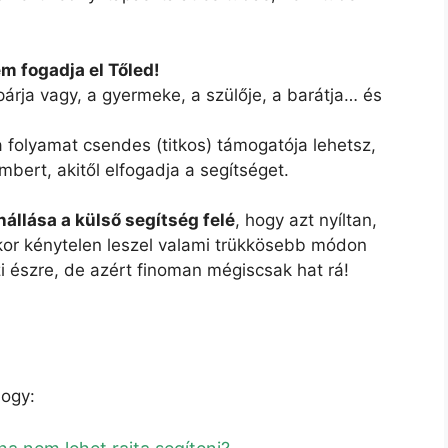
em fogadja el Tőled!
rja vagy, a gyermeke, a szülője, a barátja… és
 folyamat csendes (titkos) támogatója lehetsz,
bert, akitől elfogadja a segítséget.
nállása a külső segítség felé
, hogy azt nyíltan,
kor kénytelen leszel valami trükkösebb módon
i észre, de azért finoman mégiscsak hat rá!
hogy: