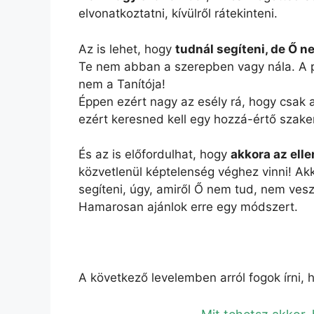
elvonatkoztatni, kívülről rátekinteni.
Az is lehet, hogy
tudnál segíteni, de Ő n
Te nem abban a szerepben vagy nála. A pá
nem a Tanítója!
Éppen ezért nagy az esély rá, hogy csak a
ezért keresned kell egy hozzá-értő szakem
És az is előfordulhat, hogy
akkora az elle
közvetlenül képtelenség véghez vinni! Ak
segíteni, úgy, amiről Ő nem tud, nem vesz
Hamarosan ajánlok erre egy módszert.
A következő levelemben arról fogok írni, 