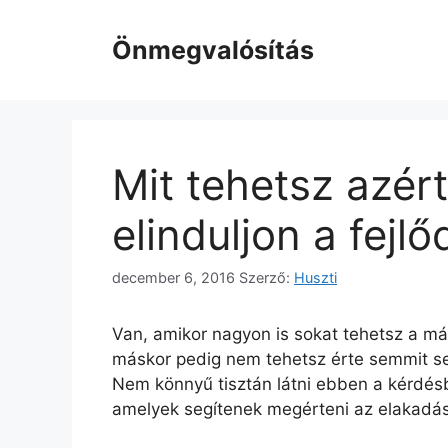
Kilépés
a
Önmegvalósítás
tartalomba
Mit tehetsz azért
elinduljon a fejl
december 6, 2016
Szerző:
Huszti
Van, amikor nagyon is sokat tehetsz a má
máskor pedig nem tehetsz érte semmit sem
Nem könnyű tisztán látni ebben a kérdésb
amelyek segítenek megérteni az elakadás