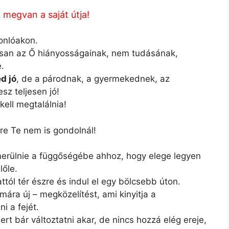
megvan a saját útja!
onlóakon.
tosan az Ő hiányosságainak, nem tudásának,
.
d jó
, de a párodnak, a gyermekednek, az
z teljesen jó!
kell megtalálnia!
ire Te nem is gondolnál!
merülnie a függőségébe ahhoz, hogy elege legyen
lőle.
ttól tér észre és indul el egy bölcsebb úton.
mára új – megközelítést, ami kinyitja a
i a fejét.
rt bár változtatni akar, de nincs hozzá elég ereje,