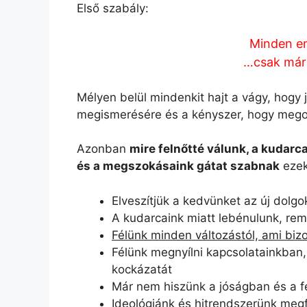
Első szabály:
Minden em
…csak már
Mélyen belül mindenkit hajt a vágy, hogy 
megismerésére és a kényszer, hogy megol
Azonban
mire felnőtté válunk, a kudarc
és a megszokásaink gátat szabnak
ezek
Elveszítjük a kedvünket az új dolgo
A kudarcaink miatt lebénulunk, rem
Félünk minden változástól, ami biz
Félünk megnyílni kapcsolatainkban
kockázatát
Már nem hiszünk a jóságban és a fe
Ideológiánk és hitrendszerünk megf