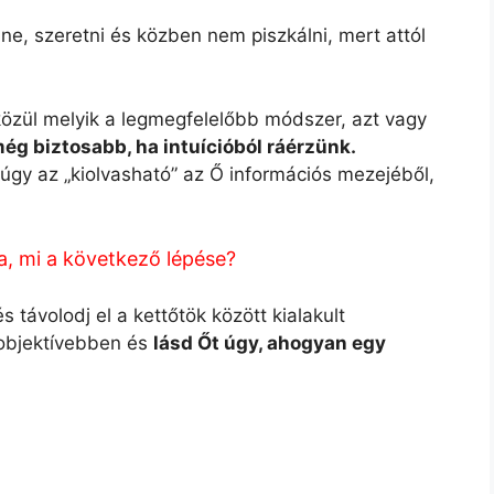
nne, szeretni és közben nem piszkálni, mert attól
özül melyik a legmegfelelőbb módszer, azt vagy
ég biztosabb, ha intuícióból ráérzünk.
 úgy az „kiolvasható” az Ő információs mezejéből,
a, mi a következő lépése?
 távolodj el a kettőtök között kialakult
 objektívebben és
lásd Őt úgy, ahogyan egy