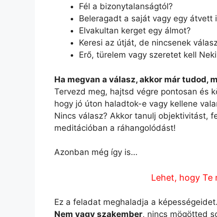
Fél a bizonytalanságtól?
Beleragadt a saját vagy egy átvett
Elvakultan kerget egy álmot?
Keresi az útját, de nincsenek válas
Erő, türelem vagy szeretet kell Nek
Ha megvan a válasz, akkor már tudod, m
Tervezd meg, hajtsd végre pontosan és k
hogy jó úton haladtok-e vagy kellene va
Nincs válasz? Akkor tanulj objektivitást, 
meditációban a ráhangolódást!
Azonban még így is…
Lehet, hogy Te 
Ez a feladat meghaladja a képességeidet
Nem vagy szakember
, nincs mögötted s