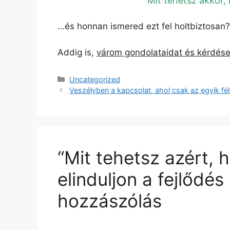
Mit tehetsz akkor, 
…és honnan ismered ezt fel holtbiztosan?
Addig is,
várom gondolataidat és kérdés
Kategória
Uncategorized
Veszélyben a kapcsolat, ahol csak az egyik fél 
“Mit tehetsz azért, 
elinduljon a fejlődé
hozzászólás