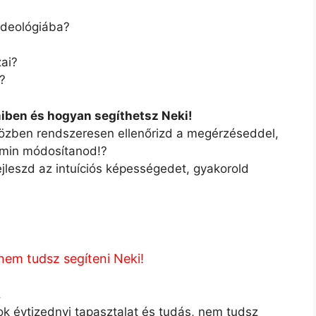
 ideológiába?
zai?
i?
iben és hogyan segíthetsz Neki!
özben rendszeresen ellenőrizd a megérzéseddel,
lamin módosítanod!?
fejleszd az intuíciós képességedet, gyakorold
nem tudsz segíteni Neki!
.
ok évtizednyi tapasztalat és tudás, nem tudsz