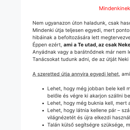
Mindenkinek 
Nem ugyanazon úton haladunk, csak has
Mindenki útja teljesen egyedi, mert pon
hibáinak a befoltozására lett megtervezve
Éppen ezért,
ami a Te utad, az csak Neke
Anyádnak vagy a barátnődnek már nem les
Tanácsokat tudunk adni, de az útját Neki 
A szeretted útja annyira egyedi lehet
, am
Lehet, hogy még jobban bele kell 
belőle és végre ki akarjon szállni be
Lehet, hogy még buknia kell, mert a
Lehet, hogy látnia kellene pár – szá
világnézetét és újra elkezdi használn
Talán külső segítségre szüksége, me