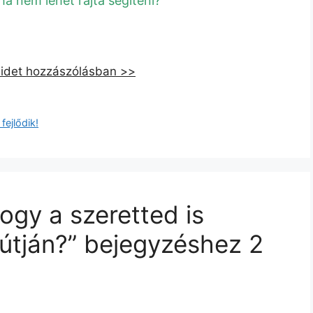
ha nem lehet rajta segíteni?
eidet hozzászólásban >>
fejlődik!
hogy a szeretted is
s útján?” bejegyzéshez 2