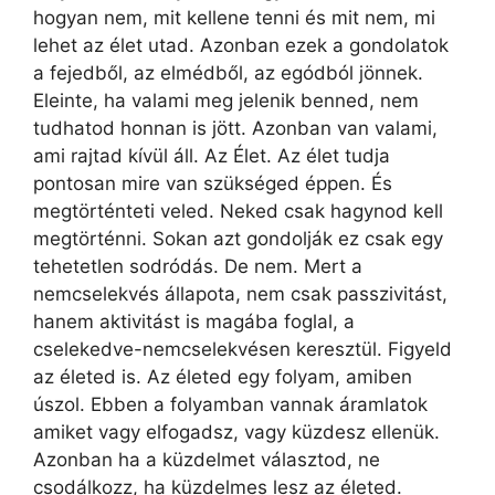
hogyan nem, mit kellene tenni és mit nem, mi
lehet az élet utad. Azonban ezek a gondolatok
a fejedből, az elmédből, az egódból jönnek.
Eleinte, ha valami meg jelenik benned, nem
tudhatod honnan is jött. Azonban van valami,
ami rajtad kívül áll. Az Élet. Az élet tudja
pontosan mire van szükséged éppen. És
megtörténteti veled. Neked csak hagynod kell
megtörténni. Sokan azt gondolják ez csak egy
tehetetlen sodródás. De nem. Mert a
nemcselekvés állapota, nem csak passzivitást,
hanem aktivitást is magába foglal, a
cselekedve-nemcselekvésen keresztül. Figyeld
az életed is. Az életed egy folyam, amiben
úszol. Ebben a folyamban vannak áramlatok
amiket vagy elfogadsz, vagy küzdesz ellenük.
Azonban ha a küzdelmet választod, ne
csodálkozz, ha küzdelmes lesz az életed.