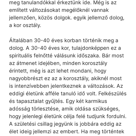
meg tanulandókkal érkeztünk ide. Még is az
említett változásokat megélőknél vannak
jellemzően, közös dolgok. egyik jellemző dolog,
a kor osztály.
Általában 30-40 éves korban történik meg a
dolog. A 30-40 éves kor, tulajdonképpen ez a
spirituális felnőtté válásunk időszaka. Bár most
az átmenet idejében, minden korosztály
érintett, még is azt lehet mondani, hogy
nagyobbrészt ez az a korosztály, akiknél most
is intenzívebben jelentkeznek a változások. Az
eddigi életünk afféle tanuló idő volt. Felkészülés
és tapasztalat gyűjtés. Egy két karmikus
adósság törlesztése, amik oldása szükséges,
hogy jelenlegi életünk célja felé tudjunk fordulni.
A születési csillag jegyünk is jobbára eddig az
élet ideig jellemzi az embert. Ha meg történtek