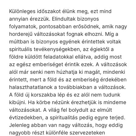
Különleges időszakot élünk meg, ezt mind
annyian érezzük. Elindultak bizonyos
folyamatok, pontosabban erősödnek, amik nagy
horderejű változásokat fognak elhozni. Míg a
múltban is bizonyos egyének érintettek voltak
spirituális tevékenységekben, az égiektől a
földre küldött feladatokkal ellátva, addig most
az egész emberiséget érintik ezek. A változások
alól már senki nem húzhatja ki magát, mindenki
érintett, mert a föld és az emberiség érdekében
halaszthatatlanok a továbbiakban a változások.
A föld új korszakba lép és ez alól nem tudunk
kibújni. Ha körbe nézünk érezhetjük is mindeme
változásokat. A világ fel bolydult az elmúlt
évtizedekben, a spiritualitás pedig egyre terjed.
Jelenleg abban van nagy változás, hogy eddig
nagyobb részt különféle szervezeteken