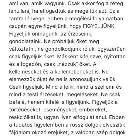
ami van, amik vagyunk. Csak akkor fog a réteg
lehullani, ha elfogadtuk és megéltük azt. Ez a
tantra lényege. ebben a megélési folyamatban
csupán egyre figyeljünk, hogy FIGYELJÜNK.
Figyeljük önmagunk, az érzéseink,
gondolataink. Ne próbáljuk őket meg
változtatni, ne gondolkodjunk róluk. Egyszerűen
csak figyeljük őket. Másként kifejezve, nyitottan
és elfogadón, csak „nézzük” őket. A
kellemeseket és a kellemetleneket is. Ne
elemezzük őket és ne is azonosuljunk velük.
Csak figyeljük. Mind a lelki, mind a szellemi és
mind a testi érzéseket, megéléseket. Ne csak
befelé, hanem kifelé is figyeljünk. Figyeljük a
történéseket, eseményeket, embereket,
reakcióikat is, ugyan ilyen elfogulatlanul. Ebben
a tudatos figyelemben a rossz dolgok elveszítik
fájdalom okozó erejüket, a valóban szép dolgok