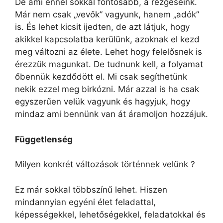
De ami ennél sokkal fontosabb, a rezgéseink.
Már nem csak „vevők” vagyunk, hanem „adók”
is. És lehet kicsit ijedten, de azt látjuk, hogy
akikkel kapcsolatba kerülünk, azoknak el kezd
meg változni az élete. Lehet hogy felelősnek is
érezzük magunkat. De tudnunk kell, a folyamat
őbennük kezdődött el. Mi csak segíthetünk
nekik ezzel meg birkózni. Már azzal is ha csak
egyszerűen velük vagyunk és hagyjuk, hogy
mindaz ami bennünk van át áramoljon hozzájuk.
Függetlenség
Milyen konkrét változások történnek velünk ?
Ez már sokkal többszínű lehet. Hiszen
mindannyian egyéni élet feladattal,
képességekkel, lehetőségekkel, feladatokkal és