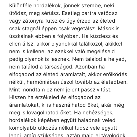
Különféle hordalékok, jönnek szembe, neki
ütődsz, meg sérülsz. Esetleg partra vetődsz
vagy zátonyra futsz és úgy érzed az életed
csak stagnál éppen csak vegetálsz. Mások is
úszkálnak ebben a folyóban. Ha küzdesz és
ellen állsz, akkor olyanokkal találkozol, akikkel
nem is kellene. az ezekkel való megéléseid
pedig olyanok is lesznek. Nem találod a helyed,
nem találod a társaságod. Azonban ha
elfogadod az életed áramlatait, akkor erőlködés
nélkül, harmóniában úszol tovább az életedben.
Mint mondtam ez nem jelent passzivitást.
Hiszen ha érzékeled és elfogadod az
áramlatokat, ki is használhatod őket, akár még
meg is lovagolhatod őket. Ha nehézségek,
hordalékok képében együtt haladnak veled
komolyabb ütközés nélkül tudsz vele együtt
lenni, amíg szükséges, aztán majd el távolodok