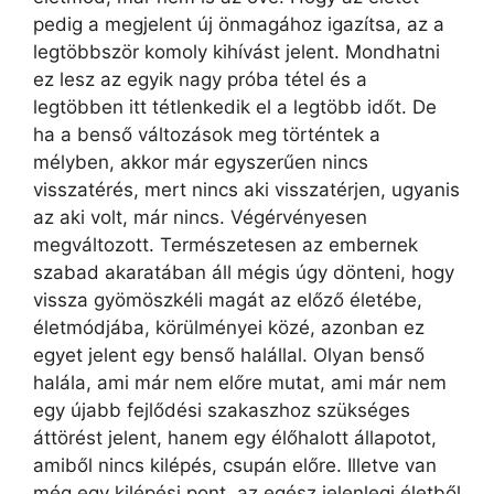
pedig a megjelent új önmagához igazítsa, az a
legtöbbször komoly kihívást jelent. Mondhatni
ez lesz az egyik nagy próba tétel és a
legtöbben itt tétlenkedik el a legtöbb időt. De
ha a benső változások meg történtek a
mélyben, akkor már egyszerűen nincs
visszatérés, mert nincs aki visszatérjen, ugyanis
az aki volt, már nincs. Végérvényesen
megváltozott. Természetesen az embernek
szabad akaratában áll mégis úgy dönteni, hogy
vissza gyömöszkéli magát az előző életébe,
életmódjába, körülményei közé, azonban ez
egyet jelent egy benső halállal. Olyan benső
halála, ami már nem előre mutat, ami már nem
egy újabb fejlődési szakaszhoz szükséges
áttörést jelent, hanem egy élőhalott állapotot,
amiből nincs kilépés, csupán előre. Illetve van
még egy kilépési pont, az egész jelenlegi életből