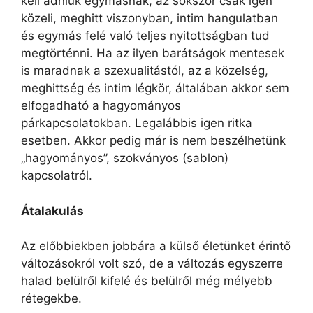
kell adniuk egymásnak, az sokszor csak igen
közeli, meghitt viszonyban, intim hangulatban
és egymás felé való teljes nyitottságban tud
megtörténni. Ha az ilyen barátságok mentesek
is maradnak a szexualitástól, az a közelség,
meghittség és intim légkör, általában akkor sem
elfogadható a hagyományos
párkapcsolatokban. Legalábbis igen ritka
esetben. Akkor pedig már is nem beszélhetünk
„hagyományos”, szokványos (sablon)
kapcsolatról.
Átalakulás
Az előbbiekben jobbára a külső életünket érintő
változásokról volt szó, de a változás egyszerre
halad belülről kifelé és belülről még mélyebb
rétegekbe.