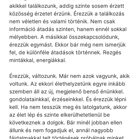
akikkel találkozunk, addig szinte sosem érzett
közösség érzetet érzünk. Érezzük a találkozás
nem véletlen és valami történik. Nem csak
információ átadás szinten, hanem ennél sokkal
mélyebben. A másikkal összekapcsolódunk,
érezzük egymást. Ekkor bár még nem ismerjük
fel, de különféle átadások történnek. Rezgés
mintákkal, energiákkal.
Érezzük, változunk. Már nem azok vagyunk, akik
voltunk. Az ekkori élethelyzetünk egyre inkább
szemben áll az új, megjelenő benső énünkkel.
gondolatainkkal, érzéseinkkel. És érezzük lépni
kell. Ha nem tesszük meg és latolgatunk, akkor
az élet lép és szinte elkerülhetetlenül be
következnek a dolgok. Bár minél jobban ellen
állunk és nem fogadjuk el, annál nagyobb
fájdalmakkal telt történések próbálnak minket