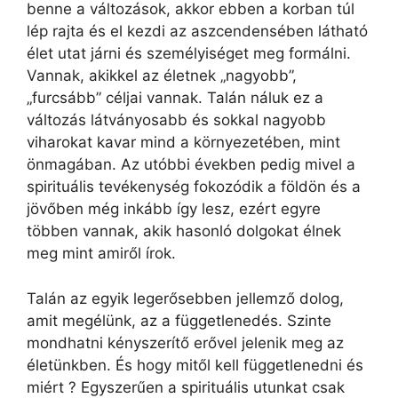
benne a változások, akkor ebben a korban túl
lép rajta és el kezdi az aszcendensében látható
élet utat járni és személyiséget meg formálni.
Vannak, akikkel az életnek „nagyobb”,
„furcsább” céljai vannak. Talán náluk ez a
változás látványosabb és sokkal nagyobb
viharokat kavar mind a környezetében, mint
önmagában. Az utóbbi években pedig mivel a
spirituális tevékenység fokozódik a földön és a
jövőben még inkább így lesz, ezért egyre
többen vannak, akik hasonló dolgokat élnek
meg mint amiről írok.
Talán az egyik legerősebben jellemző dolog,
amit megélünk, az a függetlenedés. Szinte
mondhatni kényszerítő erővel jelenik meg az
életünkben. És hogy mitől kell függetlenedni és
miért ? Egyszerűen a spirituális utunkat csak