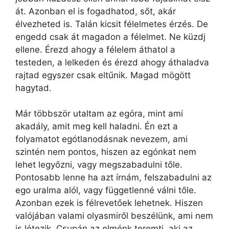
át. Azonban el is fogadhatod, sőt, akár
élvezheted is. Talán kicsit félelmetes érzés. De
engedd csak át magadon a félelmet. Ne küzdj
ellene. Érezd ahogy a félelem áthatol a
testeden, a lelkeden és érezd ahogy áthaladva
rajtad egyszer csak eltűnik. Magad mögött
hagytad.
Már többször utaltam az egóra, mint ami
akadály, amit meg kell haladni. Én ezt a
folyamatot egótlanodásnak nevezem, ami
szintén nem pontos, hiszen az egónkat nem
lehet legyőzni, vagy megszabadulni tőle.
Pontosabb lenne ha azt írnám, felszabadulni az
ego uralma alól, vagy függetlenné válni tőle.
Azonban ezek is félrevetőek lehetnek. Hiszen
valójában valami olyasmiről beszélünk, ami nem
is létezik. Csupán az elménk teremti. aki az