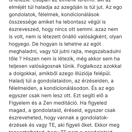
elméjét túl haladja az azegóján is túl jut. Az ego
gondolatok, félelmek, kondicionálások
összessége amiket ha lebontasz végül is
észreveszed, hogy nincs ott semmi. azaz nem
is volt, nem is létezett önálló valóságként, olyan
hogyego. De hogyan is lehetne az egót
meghaladni, vagy túl jutni rajta, megszabadulni
tőle ? Hiszen nem is létezik, még akkor sem ha
teljesen valóságosnak tűnik. Foglalkozz azokkal
a dolgokkal, amikből azego illúziója felépül.
Haladj túl a gondolataidon, az érzéseiden, a
félelmeiden, a kondicionálásodon. És az ego
egyszer csak nem lesz ott. Ezt segíti elő a
Figyelem és a Zen meditáció. Ha figyeled
magad, a gondolataid, éréseid, egyszer csak
észreveheted, hogy vannak a gondolatok-
érzések és vagy TE, aki figyeli őket. Ekkor meg