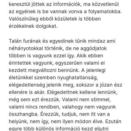
keresztül jöttek az információk, ma közvetlenül
az egyének is be vannak vonva a folyamatokba.
Valószínűleg ebből közületek is többen
érzékelnek dolgokat.
Talán furának és egyedinek tűnik mindaz ami
néhányotokkal történik, de ne aggódjatok
többen is vagyunk ezzel így. Akik ebben
érintettek vagyunk, egyszerűen valami el
kezdett megváltozni bennünk. A jelenlegi
életünkkel szemben nyughatatlanság,
elégedetlenség jelenik meg, sokszor a józan ész
ellenére is akár. Elégedettnek kellene lennünk,
még sem ezt érezzük. Valami nem stimmel,
valami nincs rendben, valahogy nem vagyunk
összhangba. Érezzük, tudjuk, nem itt van a
helyünk, nem így, nem ilyen módon élve. Ezután
egyre több különös információ kezd eljutni