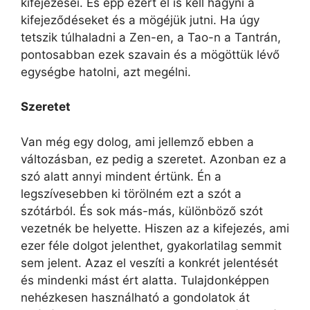
kifejezései. És épp ezért el is kell hagyni a
kifejeződéseket és a mögéjük jutni. Ha úgy
tetszik túlhaladni a Zen-en, a Tao-n a Tantrán,
pontosabban ezek szavain és a mögöttük lévő
egységbe hatolni, azt megélni.
Szeretet
Van még egy dolog, ami jellemző ebben a
változásban, ez pedig a szeretet. Azonban ez a
szó alatt annyi mindent értünk. Én a
legszívesebben ki törölném ezt a szót a
szótárból. És sok más-más, különböző szót
vezetnék be helyette. Hiszen az a kifejezés, ami
ezer féle dolgot jelenthet, gyakorlatilag semmit
sem jelent. Azaz el veszíti a konkrét jelentését
és mindenki mást ért alatta. Tulajdonképpen
nehézkesen használható a gondolatok át