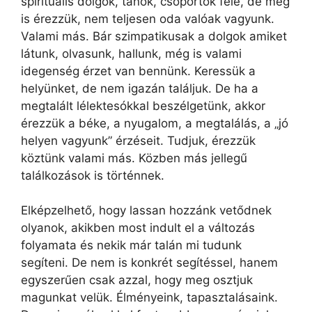
spirituális dolgok, tanok, csoportok felé, de még
is érezzük, nem teljesen oda valóak vagyunk.
Valami más. Bár szimpatikusak a dolgok amiket
látunk, olvasunk, hallunk, még is valami
idegenség érzet van bennünk. Keressük a
helyünket, de nem igazán találjuk. De ha a
megtalált lélektesókkal beszélgetünk, akkor
érezzük a béke, a nyugalom, a megtalálás, a „jó
helyen vagyunk” érzéseit. Tudjuk, érezzük
köztünk valami más. Közben más jellegű
találkozások is történnek.
Elképzelhető, hogy lassan hozzánk vetődnek
olyanok, akikben most indult el a változás
folyamata és nekik már talán mi tudunk
segíteni. De nem is konkrét segítéssel, hanem
egyszerűen csak azzal, hogy meg osztjuk
magunkat velük. Élményeink, tapasztalásaink.