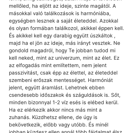
mellőled, ha eljött az ideje, szinte magától. A
másokkal való találkozások is harmóniába,
egységben lesznek a saját életeddel. Azokkal
és olyan formában találkozol, akikkel éppen kell.
És akikkel kell egy darabig együtt úszkáltok ,
majd ha el jön az ideje, más irányt vesztek. Ne
gondold magadról, hogy Te jobban tudod mi
kell neked, mint az univerzum, mint az élet. Ez
az elfogadás mint említettem, nem jelent
passzivitást, csak épp az élettel, az életeddel
szembeni erőszak mentességet. Harmóniát
jelent, együtt áramlást. Lehetnek ebben
csendesebb időszakok és száguldások is. Sőt,
minden bizonnyal 1-2 víz esés is elébed kerül.
Ha ez elérkezik akkor nincs más mint a
zuhanás. Küzdhetsz ellene, de úgy is
bekövetkezik, előbb vagy utóbb. És minél
jobban küzdesz ellen annál több fájdalmat élsz