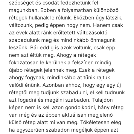
szépséget és csodát fedezhetünk fel
magunkban. Ebben a folyamatban különböző
rétegek hullanak le rólunk. Eközben úgy látszik,
változunk, pedig éppen hogy nem. Hanem csak
az évek alatt ránk erőltetett változásoktól
szabadulunk meg és mindinkább önmagunk
leszünk. Bár eddig is azok voltunk, csak épp
nem azt éltük meg. Ahogy a rétegek
fokozatosan le kerülnek a felszínen mindig
újabb rétegek jelennek meg. Ezek a rétegek
ahogy fogynak, mindinkább át tűnik rajtuk
valódi énünk. Azonban ahhoz, hogy egy egy új
rétegtől meg tudjunk szabadulni, el kell tudnunk
azt fogadni és megélni szabadon. Tulajdon
képen nem is kell azon gondolkodni, hány réteg
van még és az éppen aktuálisan megjelenő
külső réteg alatt mi van még. Tökéletesen elég
ha egyszerűen szabadon megéljük éppen azt