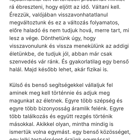
rá ébreszteni, hogy eljött az idő. Váltani kell.
Érezzük, valójában visszavonhatatlanul
megváltoztunk és ez a változás folyamatos,
előre haladó és nem tudjuk hová, merre tart, mi
lesz a vége. Dönthetünk úgy, hogy
visszavonulunk és vissza menekülünk az addigi
életünkbe, de tudjuk jól, abban már csak
szenvedés vár ránk. És gyakorlatilag egy benső
halál. Majd később lehet, akár fizikai is.
Külső és benső segítségekkel vállaljuk fel
aminek meg kell történnie és adjuk meg
magunkat az életnek. Egyre több szépség és
egyre több bizonyosság áramlik felénk. Egyre
több találkozás és együtt rezgés történik
másokkal. Akikkel olyan, mintha mindig is
ismertük volna egymást. egy benső közösséget,
egy lelki testvérséget érzünk egymással.