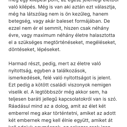
való kilépés. Még is van aki aztán ezt választja,
még ha látszólag nem is ön kezűleg, hanem
betegség, vagy akár baleset formájában. De
ezzel nem ér el semmit, hiszen csak néhány
évre, vagy maximum néhány életre halasztotta
el a szükséges megtörténéseket, megéléseket,
döntéseket, lépéseket.
Harmad részt, pedig, mert az életre való
nyitottság, egyben a találkozások,
ismerkedések, felé való nyitottságot is jelent.
Ezt pedig a kötött családi viszonyok nemigen
viselik el. A legtöbbször még akkor sem, ha
teljesen baráti jellegű kapcsolatokról van is szó.
Ráadásul mind az a dolog, amit az élet két
emberrel meg akar történtetni, amiket az adott
két embernek meg kell élnie együtt, amiket át