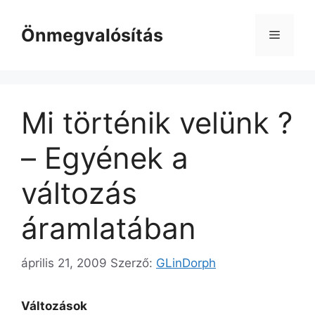
Kilépés
a
Önmegvalósítás
Menü
tartalomba
Mi történik velünk ?
– Egyének a
változás
áramlatában
április 21, 2009
Szerző:
GLinDorph
Változások