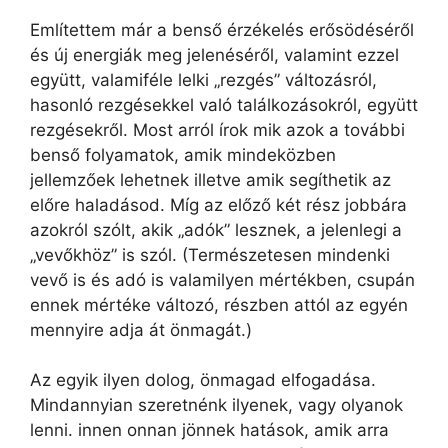
Említettem már a benső érzékelés erősödéséről
és új energiák meg jelenéséről, valamint ezzel
együtt, valamiféle lelki „rezgés” változásról,
hasonló rezgésekkel való találkozásokról, együtt
rezgésekről. Most arról írok mik azok a további
benső folyamatok, amik mindeközben
jellemzőek lehetnek illetve amik segíthetik az
előre haladásod. Míg az előző két rész jobbára
azokról szólt, akik „adók” lesznek, a jelenlegi a
„vevőkhöz” is szól. (Természetesen mindenki
vevő is és adó is valamilyen mértékben, csupán
ennek mértéke változó, részben attól az egyén
mennyire adja át önmagát.)
Az egyik ilyen dolog, önmagad elfogadása.
Mindannyian szeretnénk ilyenek, vagy olyanok
lenni. innen onnan jönnek hatások, amik arra