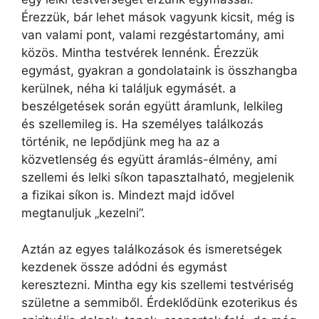
Érezzük, bár lehet mások vagyunk kicsit, még is
van valami pont, valami rezgéstartomány, ami
közös. Mintha testvérek lennénk. Érezzük
egymást, gyakran a gondolataink is összhangba
kerülnek, néha ki találjuk egymásét. a
beszélgetések során együtt áramlunk, lelkileg
és szellemileg is. Ha személyes találkozás
történik, ne lepődjünk meg ha az a
közvetlenség és együtt áramlás-élmény, ami
szellemi és lelki síkon tapasztalható, megjelenik
a fizikai síkon is. Mindezt majd idővel
megtanuljuk „kezelni”.
Aztán az egyes találkozások és ismeretségek
kezdenek össze adódni és egymást
keresztezni. Mintha egy kis szellemi testvériség
születne a semmiből. Érdeklődünk ezoterikus és