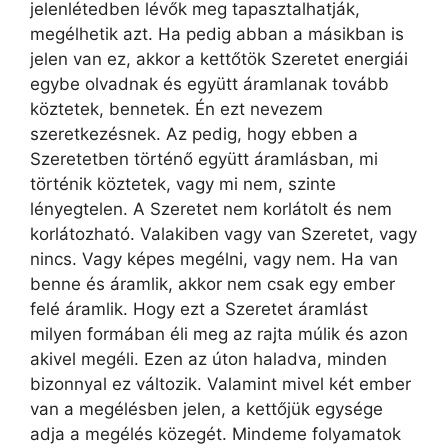
jelenlétedben lévők meg tapasztalhatják,
megélhetik azt. Ha pedig abban a másikban is
jelen van ez, akkor a kettőtök Szeretet energiái
egybe olvadnak és együtt áramlanak tovább
köztetek, bennetek. Én ezt nevezem
szeretkezésnek. Az pedig, hogy ebben a
Szeretetben történő együtt áramlásban, mi
történik köztetek, vagy mi nem, szinte
lényegtelen. A Szeretet nem korlátolt és nem
korlátozható. Valakiben vagy van Szeretet, vagy
nincs. Vagy képes megélni, vagy nem. Ha van
benne és áramlik, akkor nem csak egy ember
felé áramlik. Hogy ezt a Szeretet áramlást
milyen formában éli meg az rajta múlik és azon
akivel megéli. Ezen az úton haladva, minden
bizonnyal ez változik. Valamint mivel két ember
van a megélésben jelen, a kettőjük egysége
adja a megélés közegét. Mindeme folyamatok