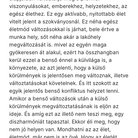
viszonyulásokat, emberekhez, helyzetekhez, az
egész élethez. Ez egy aktívabb, nyitottabb élet
vitelt jelent a szokványosnál. Ez néha egész
életmód változásokkal is járhat, bele értve a
munka hely, sőt néha akár a lakóhely
megváltozását is. mivel az egyén maga
gyökeresen át alakul, ezért ha összhangban
kerül ezzel a benső énnel a külvilága is, a
környezete, az azt jelenti, hogy a külső
körülmények is jelentősen meg változnak, illetve
változtatásokat követelnek. És itt szokott az
egyik jelentős benső konfliktus helyzet lenni.
Amikor a benső változások után a külső
körülmények megváltoztatásának is eljön az
ideje. És amíg ezt az illető nem teszi meg, egy
diszharmóniát tapasztal. Ekkor éli meg, hogy
nem jó helyen van. Mondhatni az az élet,
életmód, már nem is az övé. Hogy az életét