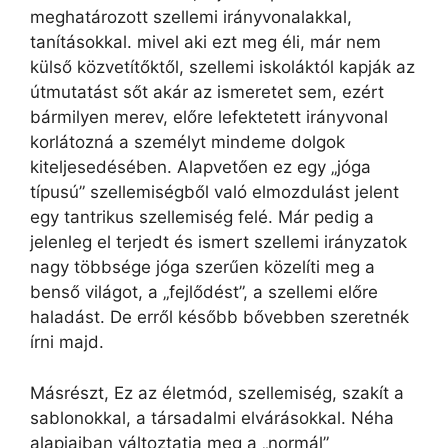
meghatározott szellemi irányvonalakkal,
tanításokkal. mivel aki ezt meg éli, már nem
külső közvetítőktől, szellemi iskoláktól kapják az
útmutatást sőt akár az ismeretet sem, ezért
bármilyen merev, előre lefektetett irányvonal
korlátozná a személyt mindeme dolgok
kiteljesedésében. Alapvetően ez egy „jóga
típusú” szellemiségből való elmozdulást jelent
egy tantrikus szellemiség felé. Már pedig a
jelenleg el terjedt és ismert szellemi irányzatok
nagy többsége jóga szerűen közelíti meg a
benső világot, a „fejlődést”, a szellemi előre
haladást. De erről később bővebben szeretnék
írni majd.
Másrészt, Ez az életmód, szellemiség, szakít a
sablonokkal, a társadalmi elvárásokkal. Néha
alapjaiban változtatja meg a „normál”