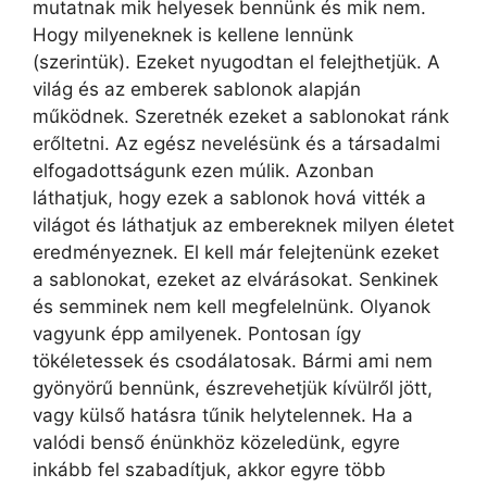
mutatnak mik helyesek bennünk és mik nem.
Hogy milyeneknek is kellene lennünk
(szerintük). Ezeket nyugodtan el felejthetjük. A
világ és az emberek sablonok alapján
működnek. Szeretnék ezeket a sablonokat ránk
erőltetni. Az egész nevelésünk és a társadalmi
elfogadottságunk ezen múlik. Azonban
láthatjuk, hogy ezek a sablonok hová vitték a
világot és láthatjuk az embereknek milyen életet
eredményeznek. El kell már felejtenünk ezeket
a sablonokat, ezeket az elvárásokat. Senkinek
és semminek nem kell megfelelnünk. Olyanok
vagyunk épp amilyenek. Pontosan így
tökéletessek és csodálatosak. Bármi ami nem
gyönyörű bennünk, észrevehetjük kívülről jött,
vagy külső hatásra tűnik helytelennek. Ha a
valódi benső énünkhöz közeledünk, egyre
inkább fel szabadítjuk, akkor egyre több