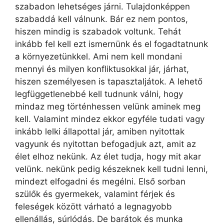
szabadon lehetséges járni. Tulajdonképpen
szabaddá kell válnunk. Bár ez nem pontos,
hiszen mindig is szabadok voltunk. Tehát
inkább fel kell ezt ismernünk és el fogadtatnunk
a környezetünkkel. Ami nem kell mondani
mennyi és milyen konfliktusokkal jár, járhat,
hiszen személyesen is tapasztaljátok. A lehető
legfüggetlenebbé kell tudnunk válni, hogy
mindaz meg történhessen velünk aminek meg
kell. Valamint mindez ekkor egyféle tudati vagy
inkább lelki állapottal jár, amiben nyitottak
vagyunk és nyitottan befogadjuk azt, amit az
élet elhoz nekünk. Az élet tudja, hogy mit akar
velünk. nekünk pedig készeknek kell tudni lenni,
mindezt elfogadni és megélni. Első sorban
szülők és gyermekek, valamint férjek és
feleségek között várható a legnagyobb
ellenállás, súrlódás. De barátok és munka