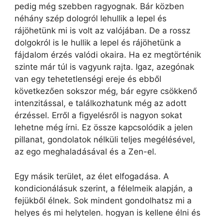
pedig még szebben ragyognak. Bár közben
néhány szép dologról lehullik a lepel és
rájöhetünk mi is volt az valójában. De a rossz
dolgokról is le hullik a lepel és rájöhetünk a
fájdalom érzés valódi okaira. Ha ez megtörténik
szinte már túl is vagyunk rajta. Igaz, azegónak
van egy tehetetlenségi ereje és ebből
következően sokszor még, bár egyre csökkenő
intenzitással, e találkozhatunk még az adott
érzéssel. Erről a figyelésről is nagyon sokat
lehetne még írni. Ez össze kapcsolódik a jelen
pillanat, gondolatok nélküli teljes megélésével,
az ego meghaladásával és a Zen-el.
Egy másik terület, az élet elfogadása. A
kondicionálásuk szerint, a félelmeik alapján, a
fejükből élnek. Sok mindent gondolhatsz mi a
helyes és mi helytelen. hogyan is kellene élni és