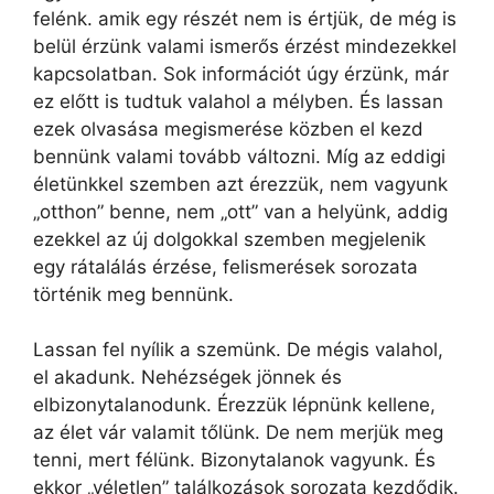
felénk. amik egy részét nem is értjük, de még is
belül érzünk valami ismerős érzést mindezekkel
kapcsolatban. Sok információt úgy érzünk, már
ez előtt is tudtuk valahol a mélyben. És lassan
ezek olvasása megismerése közben el kezd
bennünk valami tovább változni. Míg az eddigi
életünkkel szemben azt érezzük, nem vagyunk
„otthon” benne, nem „ott” van a helyünk, addig
ezekkel az új dolgokkal szemben megjelenik
egy rátalálás érzése, felismerések sorozata
történik meg bennünk.
Lassan fel nyílik a szemünk. De mégis valahol,
el akadunk. Nehézségek jönnek és
elbizonytalanodunk. Érezzük lépnünk kellene,
az élet vár valamit tőlünk. De nem merjük meg
tenni, mert félünk. Bizonytalanok vagyunk. És
ekkor „véletlen” találkozások sorozata kezdődik.