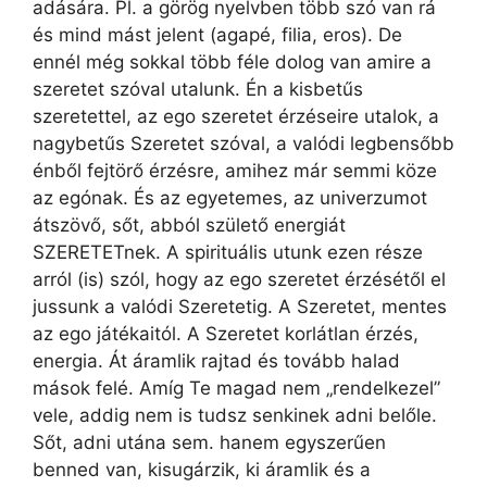
adására. Pl. a görög nyelvben több szó van rá
és mind mást jelent (agapé, filia, eros). De
ennél még sokkal több féle dolog van amire a
szeretet szóval utalunk. Én a kisbetűs
szeretettel, az ego szeretet érzéseire utalok, a
nagybetűs Szeretet szóval, a valódi legbensőbb
énből fejtörő érzésre, amihez már semmi köze
az egónak. És az egyetemes, az univerzumot
átszövő, sőt, abból születő energiát
SZERETETnek. A spirituális utunk ezen része
arról (is) szól, hogy az ego szeretet érzésétől el
jussunk a valódi Szeretetig. A Szeretet, mentes
az ego játékaitól. A Szeretet korlátlan érzés,
energia. Át áramlik rajtad és tovább halad
mások felé. Amíg Te magad nem „rendelkezel”
vele, addig nem is tudsz senkinek adni belőle.
Sőt, adni utána sem. hanem egyszerűen
benned van, kisugárzik, ki áramlik és a