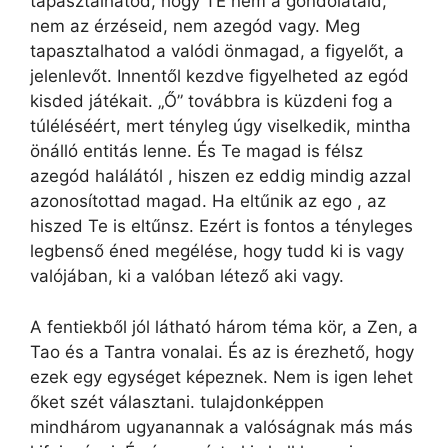
tapasztalhatod, hogy TE nem a gondolataid,
nem az érzéseid, nem azegód vagy. Meg
tapasztalhatod a valódi önmagad, a figyelőt, a
jelenlevőt. Innentől kezdve figyelheted az egód
kisded játékait. „Ő” továbbra is küzdeni fog a
túléléséért, mert tényleg úgy viselkedik, mintha
önálló entitás lenne. És Te magad is félsz
azegód halálától , hiszen ez eddig mindig azzal
azonosítottad magad. Ha eltűnik az ego , az
hiszed Te is eltűnsz. Ezért is fontos a tényleges
legbenső éned megélése, hogy tudd ki is vagy
valójában, ki a valóban létező aki vagy.
A fentiekből jól látható három téma kör, a Zen, a
Tao és a Tantra vonalai. És az is érezhető, hogy
ezek egy egységet képeznek. Nem is igen lehet
őket szét választani. tulajdonképpen
mindhárom ugyanannak a valóságnak más más