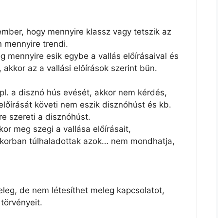
ember, hogy mennyire klassz vagy tetszik az
 mennyire trendi.
 mennyire esik egybe a vallás előírásaival és
, akkor az a vallási előírások szerint bűn.
a pl. a disznó hús evését, akkor nem kérdés,
előírását követi nem eszik disznóhúst és kb.
e szereti a disznóhúst.
or meg szegi a vallása előírásait,
 korban túlhaladottak azok… nem mondhatja,
leg, de nem létesíthet meleg kapcsolatot,
törvényeit.