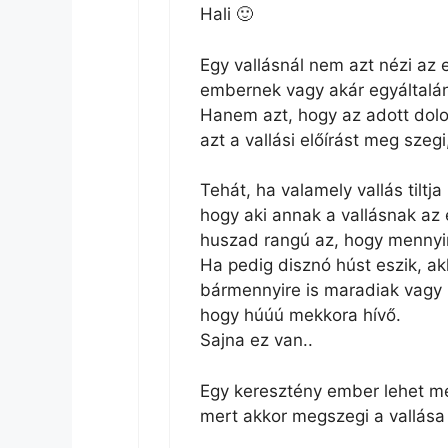
Hali 🙂
Egy vallásnál nem azt nézi az 
embernek vagy akár egyáltalán
Hanem azt, hogy az adott dolog
azt a vallási előírást meg szegi
Tehát, ha valamely vallás tiltj
hogy aki annak a vallásnak az 
huszad rangú az, hogy mennyir
Ha pedig disznó húst eszik, akk
bármennyire is maradiak vagy
hogy húúú mekkora hívő.
Sajna ez van..
Egy keresztény ember lehet me
mert akkor megszegi a vallása 