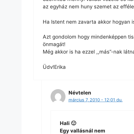
az egyház nem huny szemet az efféle 
Ha Istent nem zavarta akkor hogyan i
Azt gondolom hogy mindenképpen tiszte
önmagát!
Még akkor is ha ezzel ,,más”-nak látn
Üdv!Erika
Névtelen
március 7, 2010 - 12:01 du.
Hali 🙂
Egy vallásnál nem