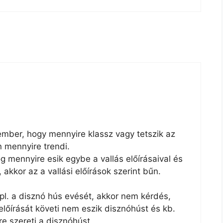
ember, hogy mennyire klassz vagy tetszik az
 mennyire trendi.
 mennyire esik egybe a vallás előírásaival és
, akkor az a vallási előírások szerint bűn.
a pl. a disznó hús evését, akkor nem kérdés,
előírását követi nem eszik disznóhúst és kb.
e szereti a disznóhúst.