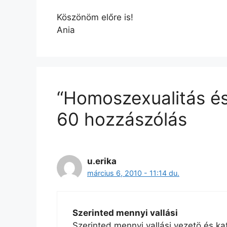
Köszönöm előre is!
Ania
“Homoszexualitás és
60 hozzászólás
u.erika
március 6, 2010 - 11:14 du.
Szerinted mennyi vallási
Szerinted mennyi vallási vezetö és ka