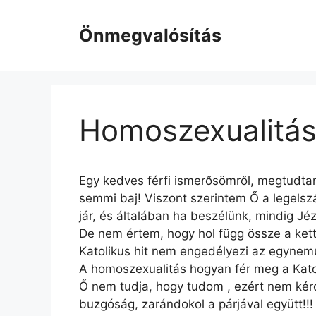
Kilépés
a
Önmegvalósítás
tartalomba
Homoszexualitás 
Egy kedves férfi ismerősömről, megtudtam
semmi baj! Viszont szerintem Ő a legels
jár, és általában ha beszélünk, mindig Jé
De nem értem, hogy hol függ össze a ket
Katolikus hit nem engedélyezi az egynem
A homoszexualitás hogyan fér meg a Katol
Ő nem tudja, hogy tudom , ezért nem kér
buzgóság, zarándokol a párjával együtt!!!