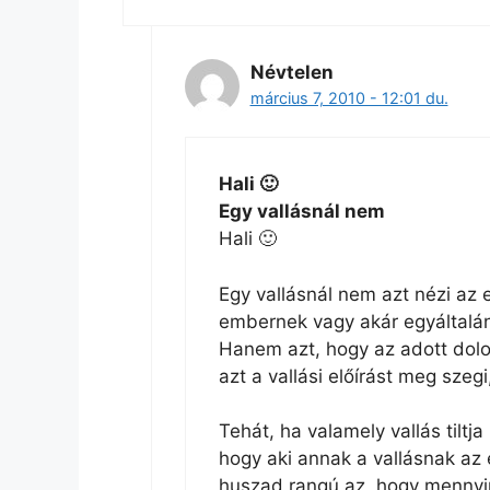
Névtelen
március 7, 2010 - 12:01 du.
Hali 🙂
Egy vallásnál nem
Hali 🙂
Egy vallásnál nem azt nézi az 
embernek vagy akár egyáltalán
Hanem azt, hogy az adott dolog
azt a vallási előírást meg szegi
Tehát, ha valamely vallás tiltj
hogy aki annak a vallásnak az 
huszad rangú az, hogy mennyir