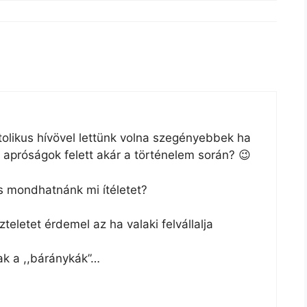
tolikus hívövel lettünk volna szegényebbek ha
apróságok felett akár a történelem során? 😉
s mondhatnánk mi ítéletet?
letet érdemel az ha valaki felvállalja
ak a ,,báránykák”…