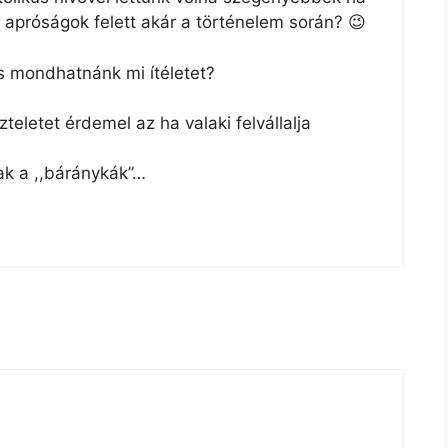
apróságok felett akár a történelem során? 😉
s mondhatnánk mi ítéletet?
letet érdemel az ha valaki felvállalja
ak a ,,báránykák”…