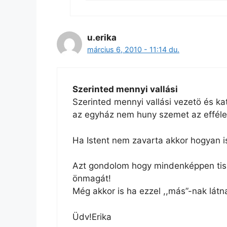
u.erika
március 6, 2010 - 11:14 du.
Szerinted mennyi vallási
Szerinted mennyi vallási vezetö és ka
az egyház nem huny szemet az efféle 
Ha Istent nem zavarta akkor hogyan i
Azt gondolom hogy mindenképpen tiszte
önmagát!
Még akkor is ha ezzel ,,más”-nak látn
Üdv!Erika