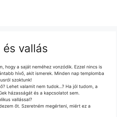
és vallás
, hogy a saját neméhez vonzódik. Ezzel nincs is
zántabb hívő, akit ismerek. Minden nap templomba
zusról szoktunk!
tő? Lehet valamit nem tudok…? Ha jól tudom, a
űek házasságát és a kapcsolatot sem.
ikus vallással?
dezem őt. Szeretném megérteni, miért ez a