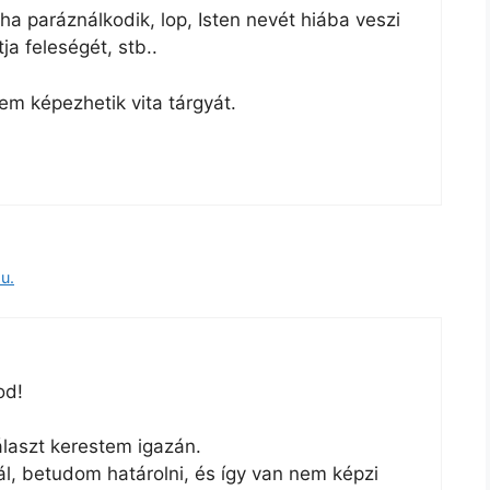
ha paráználkodik, lop, Isten nevét hiába veszi
ja feleségét, stb..
m képezhetik vita tárgyát.
u.
od!
álaszt kerestem igazán.
ál, betudom határolni, és így van nem képzi