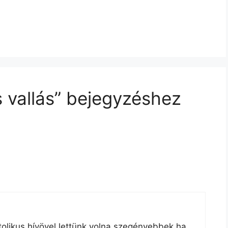
 vallás” bejegyzéshez
tolikus hívövel lettünk volna szegényebbek ha