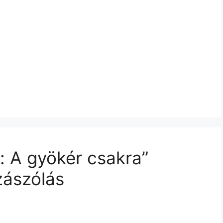
: A gyökér csakra”
zászólás