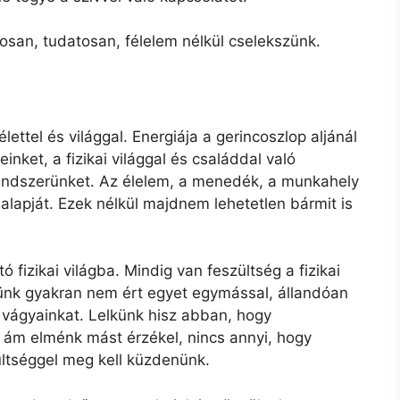
san, tudatosan, félelem nélkül cselekszünk.
élettel és világgal. Energiája a gerincoszlop aljánál
inket, a fizikai világgal és családdal való
endszerünket. Az élelem, a menedék, a munkahely
k alapját. Ezek nélkül majdnem lehetetlen bármit is
ó fizikai világba. Mindig van feszültség a fizikai
lkünk gyakran nem ért egyet egymással, állandóan
vágyainkat. Lelkünk hisz abban, hogy
, ám elménk mást érzékel, nincs annyi, hogy
ltséggel meg kell küzdenünk.