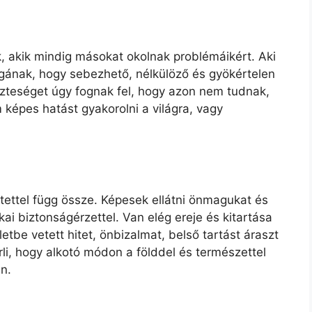
, akik mindig másokat okolnak problémáikért. Aki
ának, hogy sebezhető, nélkülöző és gyökértelen
szteséget úgy fognak fel, hogy azon nem tudnak,
m képes hatást gyakorolni a világra, vagy
tettel függ össze. Képesek ellátni önmagukat és
ai biztonságérzettel. Van elég ereje és kitartása
etbe vetett hitet, önbizalmat, belső tartást áraszt
li, hogy alkotó módon a földdel és természettel
n.