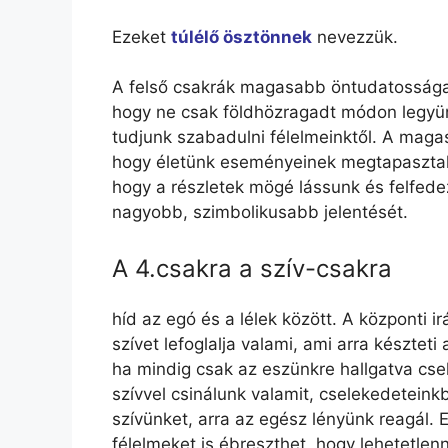
Ezeket
túlélő ösztönnek
nevezzük.
A felső csakrák magasabb öntudatossága f
hogy ne csak földhözragadt módon legyü
tudjunk szabadulni félelmeinktől. A maga
hogy életünk eseményeinek megtapasztalá
hogy a részletek mögé lássunk és felfede
nagyobb, szimbolikusabb jelentését.
A 4.csakra a szív-csakra
híd az egó és a lélek között. A központi ir
szívet lefoglalja valami, ami arra készteti
ha mindig csak az eszünkre hallgatva cse
szívvel csinálunk valamit, cselekedeteink
szívünket, arra az egész lényünk reagál. 
félelmeket is ébreszthet, hogy lehetetlenn