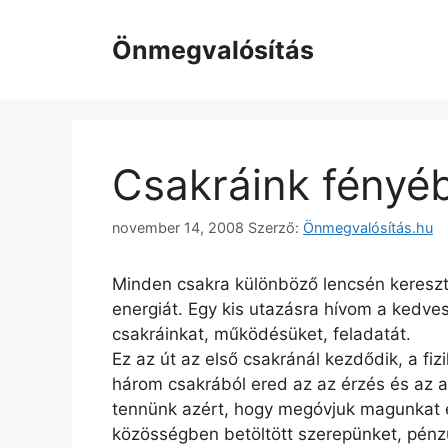
Kilépés
a
Önmegvalósítás
tartalomba
Csakráink fényé
november 14, 2008
Szerző:
Önmegvalósítás.hu
Minden csakra különböző lencsén keresztül
energiát. Egy kis utazásra hívom a kedve
csakráinkat, működésüket, feladatát.
Ez az út az első csakránál kezdődik, a fiz
három csakrából ered az az érzés és az a
tennünk azért, hogy megóvjuk magunkat é
közösségben betöltött szerepünket, pénz