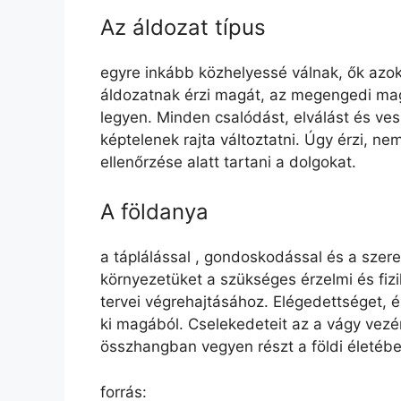
Az áldozat típus
egyre inkább közhelyessé válnak, ők azok
áldozatnak érzi magát, az megengedi mag
legyen. Minden csalódást, elválást és ve
képtelenek rajta változtatni. Úgy érzi, ne
ellenőrzése alatt tartani a dolgokat.
A földanya
a táplálással , gondoskodással és a szere
környezetüket a szükséges érzelmi és fizik
tervei végrehajtásához. Elégedettséget, él
ki magából. Cselekedeteit az a vágy vezér
összhangban vegyen részt a földi életébe
forrás: