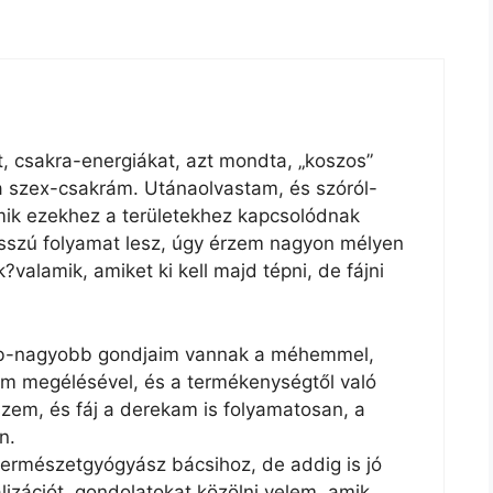
t, csakra-energiákat, azt mondta, „koszos”
a szex-csakrám. Utánaolvastam, és szóról-
mik ezekhez a területekhez kapcsolódnak
osszú folyamat lesz, úgy érzem nagyon mélyen
alamik, amiket ki kell majd tépni, de fájni
sebb-nagyobb gondjaim vannak a méhemmel,
em megélésével, és a termékenységtől való
eszem, és fáj a derekam is folyamatosan, a
n.
ermészetgyógyász bácsihoz, de addig is jó
lizációt, gondolatokat közölni velem, amik