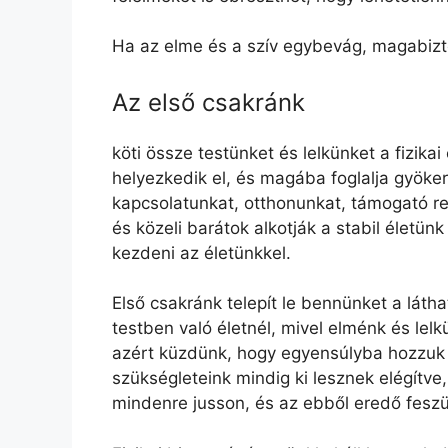
Ha az elme és a szív egybevág, magabizto
Az első csakránk
köti össze testünket és lelkünket a fizikai 
helyezkedik el, és magába foglalja gyökere
kapcsolatunkat, otthonunkat, támogató r
és közeli barátok alkotják a stabil életün
kezdeni az életünkkel.
Első csakránk telepít le bennünket a láthat
testben való életnél, mivel elménk és le
azért küzdünk, hogy egyensúlyba hozzuk 
szükségleteink mindig ki lesznek elégítve
mindenre jusson, és az ebből eredő feszü