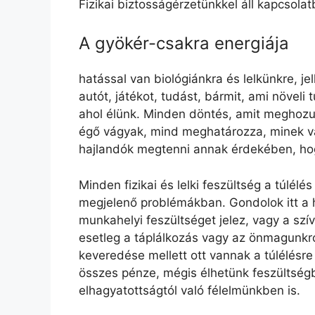
Fizikai biztosságérzetünkkel áll kapcsolat
A gyökér-csakra energiája
hatással van biológiánkra és lelkünkre, j
autót, játékot, tudást, bármit, ami növeli
ahol élünk. Minden döntés, amit meghozu
égő vágyak, mind meghatározza, minek va
hajlandók megtenni annak érdekében, hog
Minden fizikai és lelki feszültség a túlél
megjelenő problémákban. Gondolok itt a 
munkahelyi feszültséget jelez, vagy a szí
esetleg a táplálkozás vagy az önmagunkró
keveredése mellett ott vannak a túlélésre
összes pénze, mégis élhetünk feszültség
elhagyatottságtól való félelmünkben is.