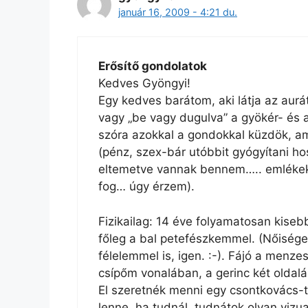
január 16, 2009 - 4:21 du.
Erősítő gondolatok
Kedves Gyöngyi!
Egy kedves barátom, aki látja az aurá
vagy „be vagy dugulva” a gyökér- és 
szóra azokkal a gondokkal küzdök, a
(pénz, szex-bár utóbbit gyógyítani h
eltemetve vannak bennem….. emlékek?v
fog… úgy érzem).
Fizikailag: 14 éve folyamatosan ki
főleg a bal petefészkemmel. (Nőiség
félelemmel is, igen. :-). Fájó a menz
csípőm vonalában, a gerinc két oldalá
El szeretnék menni egy csontkovács-t
lenne, ha tudnál, tudnátok olyan vizua