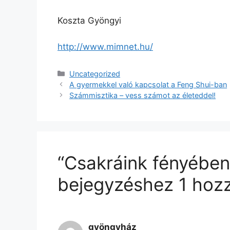
Koszta Gyöngyi
http://www.mimnet.hu/
Kategória
Uncategorized
A gyermekkel való kapcsolat a Feng Shui-ban
Számmisztika – vess számot az életeddel!
“Csakráink fényében
bejegyzéshez 1 hoz
gyöngyház