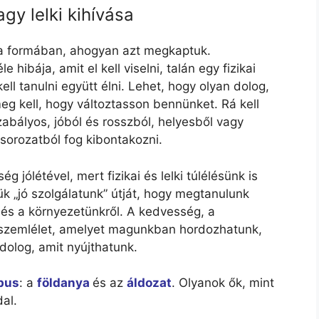
gy lelki kihívása
n a formában, ahogyan azt megkaptuk.
ibája, amit el kell viselni, talán egy fizikai
ell tanulni együtt élni. Lehet, hogy olyan dolog,
eg kell, hogy változtasson bennünket. Rá kell
abályos, jóból és rosszból, helyesből vagy
 sorozatból fog kibontakozni.
jólétével, mert fizikai és lelki túlélésünk is
k „jó szolgálatunk” útját, hogy megtanulunk
 és a környezetünkről. A kedvesség, a
etszemlélet, amelyet magunkban hordozhatunk,
dolog, amit nyújthatunk.
ípus
: a
földanya
és az
áldozat
. Olyanok ők, mint
dal.