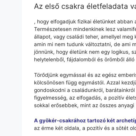
Az első csakra életfeladata va
, hogy elfogadjuk fizikai életünket abba
Természetesen mindenkinek lesz valamiféle h
állapot, vagy családi teher, amellyel meg k
amin mi nem tudunk változtatni, de ami m
jönnünk, hogy életünk nem egy logikus, sz
helytelenből, fájdalomból és örömből álló
Törődjünk egymással és az egész emberiség 
kölcsönösen függ egymástól. Azzal kezdjü
gondoskodni a családunkról, barátainkról
figyelmesség, az elfogadás, a pozitív él
sokkal erősebbek, mint az összes anyagi 
A gyökér-csakrához tartozó két archet
az érme két oldala, a pozitív és a sötét ol