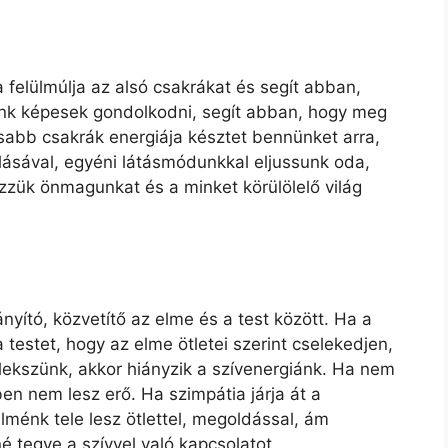
elülmúlja az alsó csakrákat és segít abban,
nk képesek gondolkodni, segít abban, hogy meg
sabb csakrák energiája késztet bennünket arra,
sával, egyéni látásmódunkkal eljussunk oda,
zzük önmagunkat és a minket körülölelő világ
ányító, közvetítő az elme és a test között. Ha a
 a testet, hogy az elme ötletei szerint cselekedjen,
lekszünk, akkor hiányzik a szívenergiánk. Ha nem
ben nem lesz erő. Ha szimpátia járja át a
Elménk tele lesz ötlettel, megoldással, ám
é tegye a szívvel való kapcsolatot.