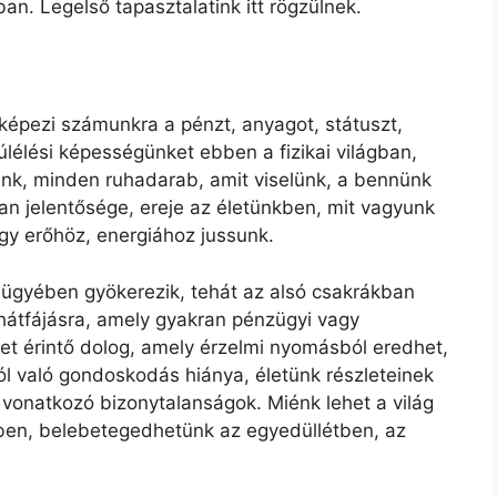
ban. Legelső tapasztalatink itt rögzülnek.
elképezi számunkra a pénzt, anyagot, státuszt,
 túlélési képességünket ebben a fizikai világban,
nk, minden ruhadarab, amit viselünk, a bennünk
n jelentősége, ereje az életünkben, mit vagyunk
y erőhöz, energiához jussunk.
és ügyében gyökerezik, tehát az alsó csakrákban
hátfájásra, amely gyakran pénzügyi vagy
vet érintő dolog, amely érzelmi nyomásból eredhet,
l való gondoskodás hiánya, életünk részleteinek
 vonatkozó bizonytalanságok. Miénk lehet a világ
ben, belebetegedhetünk az egyedüllétben, az