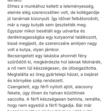
látható.
Ehhez a munkához kellett a leleményesség,
eleinte elég szerencsétlen volt, de kolléganője
jó tanárnak bizonyult. Így idővel felbátorodott,
már a nagy kutyák sem ijesztették meg.
Egyszer mikor besétált egy udvarba és
derékmagasságba egy kutyaorral találkozott,
kissé megijedt, de szerencsére amilyen nagy
volt a kutya, olyan jámbor.
Becsengetett egy lakásba ahonnét fény
szűrődött ki, megkérdezte hol laknak Molnárék,
a nő nem túl készségesen, de útbaigazította.
Megtalálta az öreg gyártelepi házat, a bejárat
és környéke szép rendezett.
Csengetett, egy férfi nyitott ajtót, alacsony
fekete, úgy ötven és hatvan közöttinek
saccolta. A férfi készségesen behívta, remélte,
hogy nem egyedül a férfi fogadja. Bár már