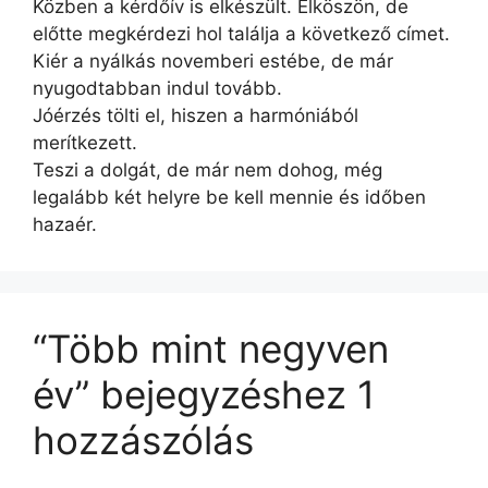
Közben a kérdőív is elkészült. Elköszön, de
előtte megkérdezi hol találja a következő címet.
Kiér a nyálkás novemberi estébe, de már
nyugodtabban indul tovább.
Jóérzés tölti el, hiszen a harmóniából
merítkezett.
Teszi a dolgát, de már nem dohog, még
legalább két helyre be kell mennie és időben
hazaér.
“Több mint negyven
év” bejegyzéshez 1
hozzászólás