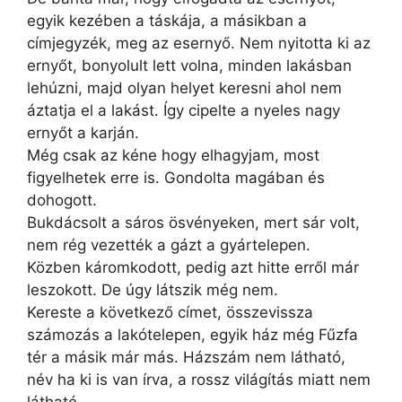
egyik kezében a táskája, a másikban a
címjegyzék, meg az esernyő. Nem nyitotta ki az
ernyőt, bonyolult lett volna, minden lakásban
lehúzni, majd olyan helyet keresni ahol nem
áztatja el a lakást. Így cipelte a nyeles nagy
ernyőt a karján.
Még csak az kéne hogy elhagyjam, most
figyelhetek erre is. Gondolta magában és
dohogott.
Bukdácsolt a sáros ösvényeken, mert sár volt,
nem rég vezették a gázt a gyártelepen.
Közben káromkodott, pedig azt hitte erről már
leszokott. De úgy látszik még nem.
Kereste a következő címet, összevissza
számozás a lakótelepen, egyik ház még Fűzfa
tér a másik már más. Házszám nem látható,
név ha ki is van írva, a rossz világítás miatt nem