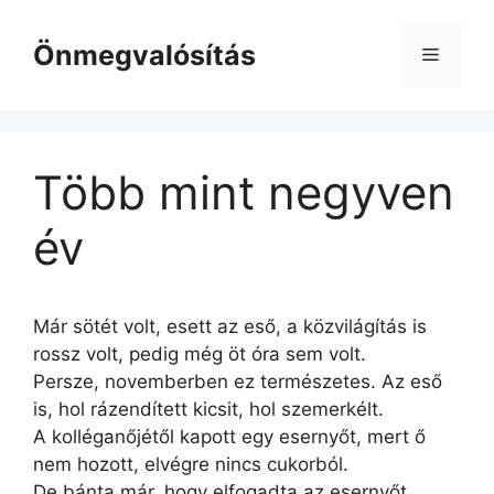
Kilépés
a
Önmegvalósítás
Menü
tartalomba
Több mint negyven
év
Már sötét volt, esett az eső, a közvilágítás is
rossz volt, pedig még öt óra sem volt.
Persze, novemberben ez természetes. Az eső
is, hol rázendített kicsit, hol szemerkélt.
A kolléganőjétől kapott egy esernyőt, mert ő
nem hozott, elvégre nincs cukorból.
De bánta már, hogy elfogadta az esernyőt,