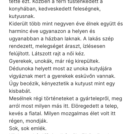
tette ezt. Közben a férfi tüsténkedett a
konyhában, kedveskedett feleségnek,
kutyusnak.
Kiderült több mint negyven éve élnek együtt és
harminc éve ugyanazon a helyen és
ugyanabban a házban laknak. A lakás szép
rendezett, melegséget áraszt, ízlésesen
felújított. Látszott rajt a női kéz.
Gyerekek, unokák, már rég kirepültek.
Dédunoka helyett most az unoka kutyájára
vigyáznak mert a gyerekek esküvőn vannak.
Úgy becézik, kényeztetik a kutyust mint egy
kisbabát.
Mesélnek régi történeteket a gyártelepről, meg
arról most milyen más itt. Elöregedett a telep,
kevés a fiatal. Milyen mozgalmas élet volt itt
régen, mondják.
Sok, sok emlék.