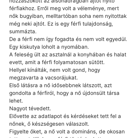
hozzászokott az alsónadrágban ajtót nyitó
férfiakhoz. Erről meg volt a véleménye, mert
nők bugyiban, melltartóban soha nem nyitottak
még neki ajtót. Ez is egy férfi tulajdonság,
summázta.
De a férfi nem így fogadta és nem volt egyedül.
Egy kiskutya loholt a nyomában.
A feleség ült az asztalnál a konyhában és halat
evett, amit a férfi folyamatosan sütött.
Hellyel kínálták, nem volt gond, hogy
megzavarta a vacsorájukat.
Első látásra a nő idősebbnek látszott, azt
gondolta a férfiról, hogy a nő újdonsült társa
lehet.
Nagyot tévedett.
Elővette az adatlapot és kérdéseket tett fel a
nőnek, ő készségesen válaszolt.
Figyelte őket, a nő volt a domináns, de okosan