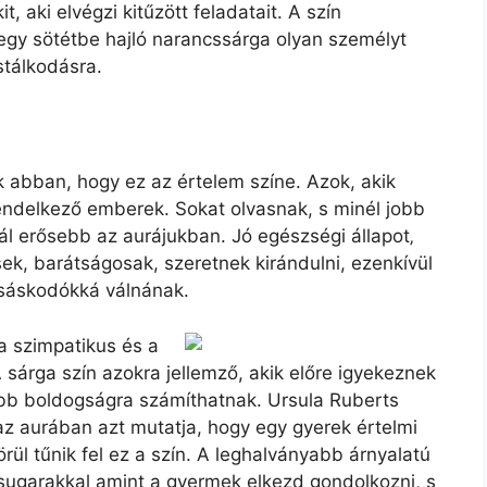
it, aki elvégzi kitűzött feladatait. A szín
 egy sötétbe hajló narancssárga olyan személyt
stálkodásra.
k abban, hogy ez az értelem színe. Azok, akik
rendelkező emberek. Sokat olvasnak, s minél jobb
nál erősebb az aurájukban. Jó egészségi állapot‚
ek, barátságosak, szeretnek kirándulni, ezenkívül
basáskodókká válnának.
a szimpatikus és a
sárga szín azokra jellemző, akik előre igyekeznek
b boldogságra számíthatnak. Ursula Ruberts
az aurában azt mutatja, hogy egy gyerek értelmi
rül tűnik fel ez a szín. A leghalványabb árnyalatú
sugarakkal amint a gyermek elkezd gondolkozni, s