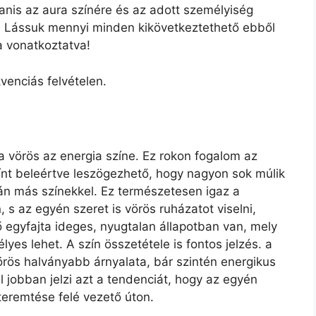
nis az aura színére és az adott személyiség
. Lássuk mennyi minden kikövetkeztethető ebből
a vonatkoztatva!
venciás felvételen.
a vörös az energia színe. Ez rokon fogalom az
színt beleértve leszögezhető, hogy nagyon sok múlik
tán más színekkel. Ez természetesen igaz a
, s az egyén szeret is vörös ruházatot viselni,
ő egyfajta ideges, nyugtalan állapotban van, mely
yes lehet. A szín összetétele is fontos jelzés. a
vörös halványabb árnyalata, bár szintén energikus
 jobban jelzi azt a tendenciát, hogy az egyén
eremtése felé vezető úton.