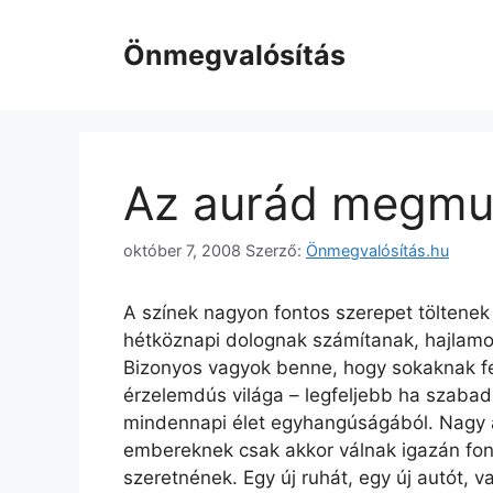
Kilépés
a
Önmegvalósítás
tartalomba
Az aurád megmuta
október 7, 2008
Szerző:
Önmegvalósítás.hu
A színek nagyon fontos szerepet töltene
hétköznapi dolognak számítanak, hajlamo
Bizonyos vagyok benne, hogy sokaknak fe
érzelemdús világa – legfeljebb ha szabad
mindennapi élet egyhangúságából. Nagy 
embereknek csak akkor válnak igazán font
szeretnének. Egy új ruhát, egy új autót, 