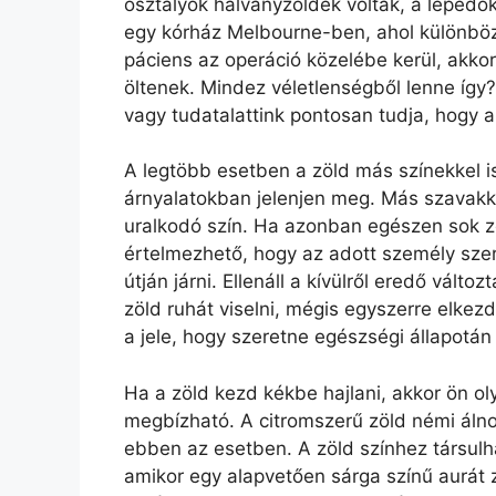
osztályok halványzöldek voltak, a lepedők 
egy kórház Melbourne-ben, ahol különböz
páciens az operáció közelébe kerül, akkor
öltenek. Mindez véletlenségből lenne így
vagy tudatalattink pontosan tudja, hogy a
A legtöbb esetben a zöld más színekkel is
árnyalatokban jelenjen meg. Más szavakkal
uralkodó szín. Ha azonban egészen sok zö
értelmezhető, hogy az adott személy szer
útján járni. Ellenáll a kívülről eredő vált
zöld ruhát viselni, mégis egyszerre elkez
a jele, hogy szeretne egészségi állapotán 
Ha a zöld kezd kékbe hajlani, akkor ön oly
megbízható. A citromszerű zöld némi álnok
ebben az esetben. A zöld színhez társulhat
amikor egy alapvetően sárga színű aurát zö