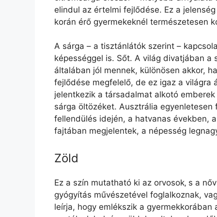
elindul az értelmi fejlődése. Ez a jelensé
korán érő gyermekeknél természetesen k
A sárga – a tisztánlátók szerint – kapcsol
képességgel is. Sőt. A világ divatjában a
általában jól mennek, különösen akkor, 
fejlődése megfelelő, de ez igaz a világra 
jelentkezik a társadalmat alkotó emberek
sárga öltözéket. Ausztrália egyenletesen
fellendülés idején, a hatvanas években, 
fajtában megjelentek, a népesség legnagy
Zöld
Ez a szín mutatható ki az orvosok‚ s a nő
gyógyítás művészetével foglalkoznak, vag
leírja, hogy emlékszik a gyermekkorában a