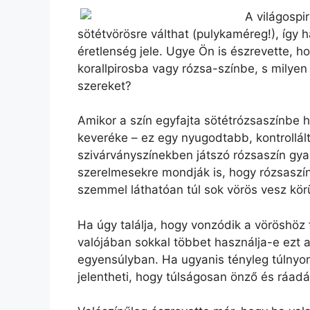
A világospi
sötétvörösre válthat (pulykaméreg!), így h
éretlenség jele. Ugye Ön is észrevette, h
korallpirosba vagy rózsa-színbe, s milyen
szereket?
Amikor a szín egyfajta sötétrózsaszínbe ha
keveréke – ez egy nyugodtabb, kontrollál
szivárványszínekben játszó rózsaszín gya
szerelmesekre mondják is, hogy rózsaszínb
szemmel láthatóan túl sok vörös vesz kör
Ha úgy találja, hogy vonzódik a vöröshöz 
valójában sokkal többet használja-e ezt a
egyensúlyban. Ha ugyanis tényleg túlnyomó
jelentheti, hogy túlságosan önző és ráadás