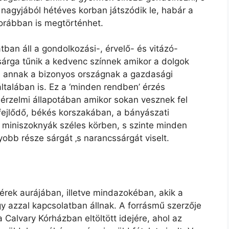
g nagyjából hétéves korban játszódik le, habár a
orábban is megtörténhet.
atban áll a gondolkozási-, érvelő- és vitázó-
 sárga tűnik a kedvenc színnek amikor a dolgok
ha annak a bizonyos országnak a gazdasági
általában is. Ez a ‘minden rendben’ érzés
 érzelmi állapotában amikor sokan vesznek fel
 fejlődő, békés korszakában, a bányászati
a miniszoknyák széles körben, s szinte minden
obb része sárgát ‚s narancssárgát viselt.
vérek aurájában, illetve mindazokéban, akik a
y azzal kapcsolatban állnak. A forrásmű szerzője
 Calvary Kórházban eltöltött idejére, ahol az