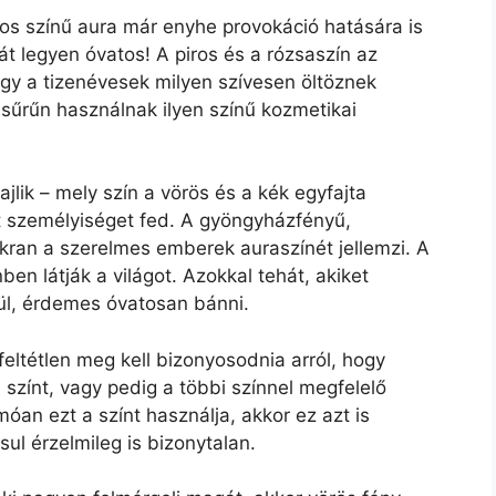
ros színű aura már enyhe provokáció hatására is
át legyen óvatos! A piros és a rózsaszín az
ogy a tizenévesek milyen szívesen öltöznek
 sűrűn használnak ilyen színű kozmetikai
jlik – mely szín a vörös és a kék egyfajta
t személyiséget fed. A gyöngyházfényű,
kran a szerelmes emberek auraszínét jellemzi. A
en látják a világot. Azokkal tehát, akiket
ül, érdemes óvatosan bánni.
feltétlen meg kell bizonyosodnia arról, hogy
 színt, vagy pedig a többi színnel megfelelő
an ezt a színt használja, akkor ez azt is
ul érzelmileg is bizonytalan.