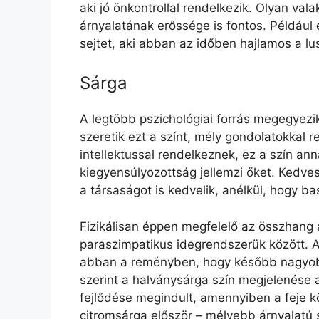
aki jó önkontrollal rendelkezik. Olyan valak
árnyalatának erőssége is fontos. Például
sejtet, aki abban az időben hajlamos a lu
Sárga
A legtöbb pszichológiai forrás megegyezi
szeretik ezt a színt, mély gondolatokkal 
intellektussal rendelkeznek, ez a szín an
kiegyensúlyozottság jellemzi őket. Kedves
a társaságot is kedvelik, anélkül, hogy 
Fizikálisan éppen megfelelő az összhang 
paraszimpatikus idegrendszerük között. A 
abban a reményben, hogy később nagyob
szerint a halványsárga szín megjelenése 
fejlődése megindult, amennyiben a feje kö
citromsárga először – mélyebb árnyalatú 