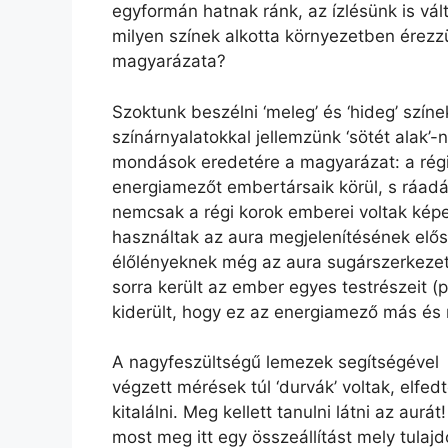
egyformán hatnak ránk, az ízlésünk is vált
milyen színek alkotta környezetben érezz
magyarázata?
Szoktunk beszélni ‘meleg’ és ‘hideg’ szín
színárnyalatokkal jellemzünk ‘sötét alak’
mondások eredetére a magyarázat: a régi 
energiamezőt embertársaik körül, s ráadá
nemcsak a régi korok emberei voltak képe
használtak az aura megjelenítésének előse
élőlényeknek még az aura sugárszerkezete 
sorra került az ember egyes testrészeit (pl
kiderült, hogy ez az energiamező más és 
A nagyfeszültségű lemezek segítségével
végzett mérések túl ‘durvák’ voltak, elfedt
kitalálni. Meg kellett tanulni látni az au
most meg itt egy összeállítást mely tul