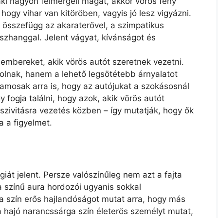
aki nagyon felmérgeli magát, akkor vörös fény
 hogy vihar van kitörőben, vagyis jó lesz vigyázni.
n összefügg az akaraterővel, a szimpatikus
sszhanggal. Jelent vágyat, kívánságot és
 embereket, akik vörös autót szeretnek vezetni.
olnak, hanem a lehető legsötétebb árnyalatot
lamosak arra is, hogy az autójukat a szokásosnál
y fogja találni, hogy azok, akik vörös autót
zivitásra vezetés közben – így mutatják, hogy ők
a a figyelmet.
iát jelent. Persze valószínűleg nem azt a fajta
a színű aura hordozói ugyanis sokkal
 a szín erős hajlandóságot mutat arra, hogy más
a hajó narancssárga szín életerős személyt mutat,