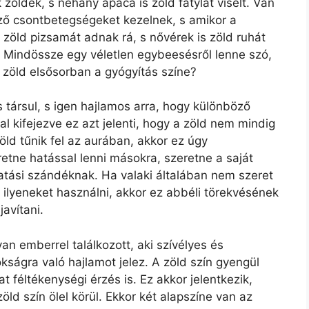
zöldek, s néhány apáca is zöld fátylat viselt. Van
ő csontbetegségeket kezelnek, s amikor a
 zöld pizsamát adnak rá, s nővérek is zöld ruhát
? Mindössze egy véletlen egybeesésről lenne szó,
 zöld elsősorban a gyógyítás színe?
 társul, s igen hajlamos arra, hogy különböző
 kifejezve ez azt jelenti, hogy a zöld nem mindig
ld tűnik fel az aurában, akkor ez úgy
etne hatással lenni másokra, szeretne a saját
oztatási szándéknak. Ha valaki általában nem szeret
d ilyeneket használni, akkor ez abbéli törekvésének
javítani.
an emberrel találkozott, aki szívélyes és
ságra való hajlamot jelez. A zöld szín gyengül
 féltékenységi érzés is. Ez akkor jelentkezik,
ld szín ölel körül. Ekkor két alapszíne van az