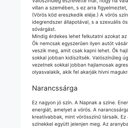
Valószínűleg észrevette már, hogy ha val
villan a szemében, s ez arra figyelmeztet,
(Vörös köd ereszkedik eléje.) A vörös szí
idegrendszer állapotával, s a szexuális ö
sóvárgást.
Mindig érdekes lehet felkutatni azokat az
Ök nemcsak egyszerűen ilyen autót vásár
veszik meg, amit csak kapni lehet. Ők haj
sokkal jobban kidíszítsék. Valószínűleg úg
vezetnek sokkal jobban hajlamosak agress
olyasvalakik, akik fel akarják hívni magukr
Narancssárga
Ez nagyon jó szín. A Napnak a színe. Energ
energiát, amelyet a vörös. A narancssárg
kreatívabbak, mint vörösszínű társaik. Ez
színekkel együtt jelenjen meg. Az aranyb