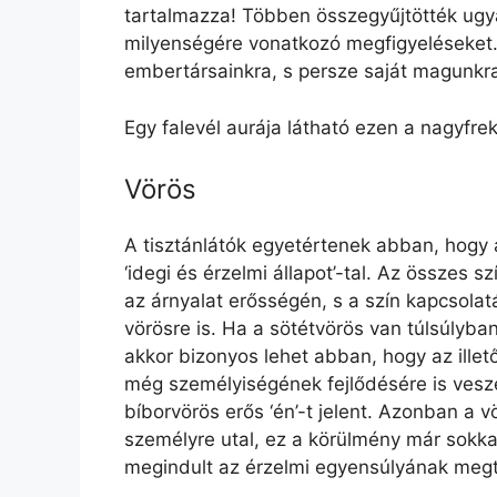
tartalmazza! Többen összegyűjtötték ugya
milyenségére vonatkozó megfigyeléseket
embertársainkra, s persze saját magunkr
Egy falevél aurája látható ezen a nagyfrek
Vörös
A tisztánlátók egyetértenek abban, hogy 
‘idegi és érzelmi állapot’-tal. Az összes 
az árnyalat erősségén, s a szín kapcsola
vörösre is. Ha a sötétvörös van túlsúlyban
akkor bizonyos lehet abban, hogy az illet
még személyiségének fejlődésére is veszél
bíborvörös erős ‘én’-t jelent. Azonban a 
személyre utal, ez a körülmény már sokkal
megindult az érzelmi egyensúlyának megt