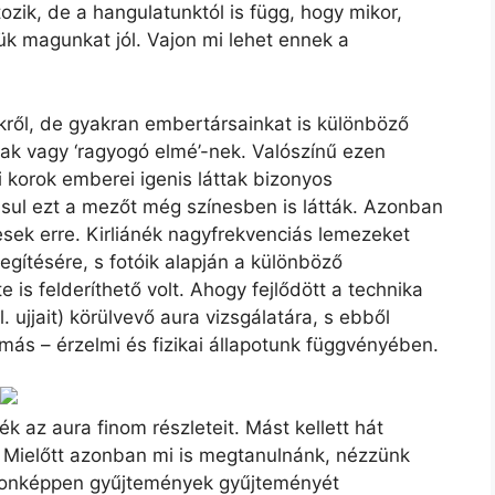
ozik, de a hangulatunktól is függ, hogy mikor,
ük magunkat jól. Vajon mi lehet ennek a
ekről, de gyakran embertársainkat is különböző
-nak vagy ‘ragyogó elmé’-nek. Valószínű ezen
korok emberei igenis láttak bizonyos
sul ezt a mezőt még színesben is látták. Azonban
sek erre. Kirliánék nagyfrekvenciás lemezeket
gítésére, s fotóik alapján a különböző
is felderíthető volt. Ahogy fejlődött a technika
. ujjait) körülvevő aura vizsgálatára, s ebből
más – érzelmi és fizikai állapotunk függvényében.
ék az aura finom részleteit. Mást kellett hát
rát! Mielőtt azonban mi is megtanulnánk, nézzünk
ajdonképpen gyűjtemények gyűjteményét