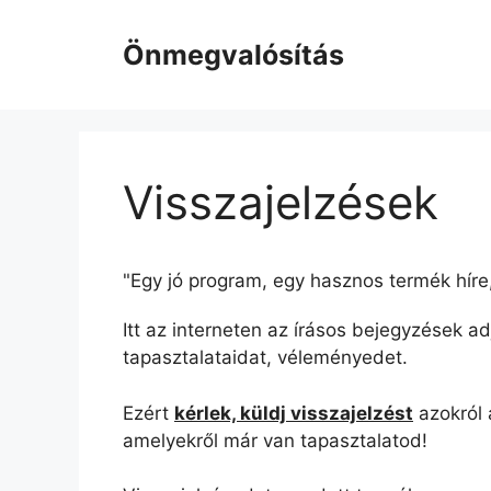
Kilépés
a
Önmegvalósítás
tartalomba
Visszajelzések
"Egy jó program, egy hasznos termék híre, 
Itt az interneten az írásos bejegyzések 
tapasztalataidat, véleményedet.
Ezért
kérlek, küldj visszajelzést
azokról 
amelyekről már van tapasztalatod!