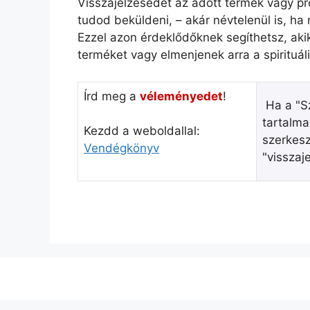
Visszajelzésedet az adott termék vagy pro
tudod beküldeni, – akár névtelenül is, ha
Ezzel azon érdeklődőknek segíthetsz, aki
terméket vagy elmenjenek arra a spirituáli
Írd meg a
véleményedet
!
Ha a "Sz
tartalma
Kezdd a weboldallal:
szerkesz
Vendégkönyv
"visszaj