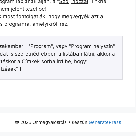
gram lapjának alján, a "
Szólj hozzá!
" linknél
 nem jelentkezel be!
k most fontolgatják, hogy megvegyék azt a
s programra, amelyikről írsz.
akember", "Program", vagy "Program helyszín"
dat is szeretnéd ebben a listában látni, akkor a
téskor a Címkék sorba írd be, hogy:
elzések" !
© 2026 Önmegvalósítás
• Készült
GeneratePress