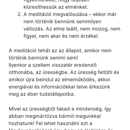
kiüresíthessük az elménket.
A meditáció megvalósulása – ekkor már
nem történik bennünk semmilyen
változás. Az elme leállt, nem mozog, nem
figyel, nem akar és nem érzékel.
A meditáció tehát az az állapot, amikor nem
történik bennünk semmi sem!
Ilyenkor a szellem visszatér eredendő
otthonába, az ürességbe. Az üresség feltölti és
amikor újra beindul az elmeműködés, akkor
energiával és információkkal telve érkezünk
meg az éber tudatállapotba.
Mivel az ürességből fakad a mindenség, így
abban megmártózva bármit magunkkal
hozhatunk! Fel lehet használni ezt a