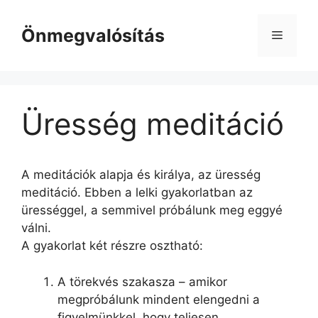
Kilépés
a
Önmegvalósítás
Menü
tartalomba
Üresség meditáció
A meditációk alapja és királya, az üresség
meditáció. Ebben a lelki gyakorlatban az
ürességgel, a semmivel próbálunk meg eggyé
válni.
A gyakorlat két részre osztható:
A törekvés szakasza – amikor
megpróbálunk mindent elengedni a
figyelmünkkel, hogy teljesen