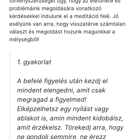
törvényszerűséget úgy, hogy az életünkre és
problémáink megoldására vonatkozó
kérdésekkel indulunk el a meditáció felé. Jó
esélyünk van arra, hogy visszatérve számtalan
választ és megoldást hozunk magunkkal a
mélységből!
1. gyakorlat
A befelé figyelés után kezdj el
mindent elengedni, amit csak
megragad a figyelmed!
Elképzelhetsz egy nyílást vagy
ablakot is, amin mindent kidobálsz,
amit érzékelsz. Törekedj arra, hogy
ne gondolj semmire, ne érezz