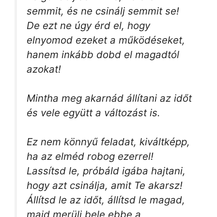
semmit, és ne csinálj semmit se!
De ezt ne úgy érd el, hogy
elnyomod ezeket a működéseket,
hanem inkább dobd el magadtól
azokat!
Mintha meg akarnád állítani az időt
és vele együtt a változást is.
Ez nem könnyű feladat, kiváltképp,
ha az elméd robog ezerrel!
Lassítsd le, próbáld igába hajtani,
hogy azt csinálja, amit Te akarsz!
Állítsd le az időt, állítsd le magad,
majd merülj bele ebbe a