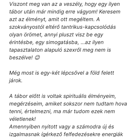
Viszont meg van az a veszély, hogy egy ilyen
tábor után már mindig erre vágyom! Keresem
azt az élményt, amit ott megéltem. A
szokványostól eltérő tantrikus-kapcsolódás
olyan örömet, annyi pluszt visz be egy
érintésbe, egy simogatásba, …az ilyen
tapasztalaton alapuló szexről meg nem is
beszélve! 😉
Még most is egy-két lépcsővel a föld felett
járok.
A tábor előtt is voltak spirituális élményeim,
megérzéseim, amiket sokszor nem tudtam hova
tenni, értelmezni, ma már tudom ezek nem
véletlenek!
Amennyiben nyitott vagy a számodra új és
izgalmasnak ígérkező felfedezésekre energiák