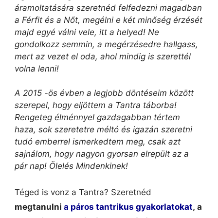
áramoltatására szeretnéd felfedezni magadban
a Férfit és a Nőt, megélni e két minőség érzését
majd egyé válni vele, itt a helyed! Ne
gondolkozz semmin, a megérzésedre hallgass,
mert az vezet el oda, ahol mindig is szerettél
volna lenni!
A 2015 -ös évben a legjobb döntéseim között
szerepel, hogy eljöttem a Tantra táborba!
Rengeteg élménnyel gazdagabban tértem
haza, sok szeretetre méltó és igazán szeretni
tudó emberrel ismerkedtem meg, csak azt
sajnálom, hogy nagyon gyorsan elrepült az a
pár nap! Ölelés Mindenkinek!
Téged is vonz a Tantra?
Szeretnéd
megtanulni
a páros tantrikus gyakorlatokat
,
a