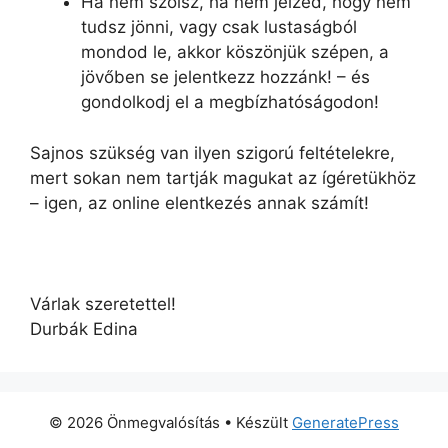
Ha nem szólsz, ha nem jelzed, hogy nem
tudsz jönni, vagy csak lustaságból
mondod le, akkor köszönjük szépen, a
jövőben se jelentkezz hozzánk! – és
gondolkodj el a megbízhatóságodon!
Sajnos szükség van ilyen szigorú feltételekre,
mert sokan nem tartják magukat az ígéretükhöz
– igen, az online elentkezés annak számít!
Várlak szeretettel!
Durbák Edina
© 2026 Önmegvalósítás
• Készült
GeneratePress