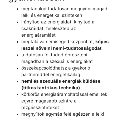
megtanulod tudatosan megnyitni magad
lelki és energetikai szinteken
irányítod az energiáidat, kinyitod a
csakráidat, feléleszted az
energiaáramlást
megtalálva nemiséged központját,
képes
leszel növelni nemi-tudatosságodat
tudatosan fel tudod ébreszteni
magadban a szexuális energiákat
összekapcsolódhatsz a gyakorló
partnereddel energetikailag
nemi és szexuális energiák küldése
(titkos tantrikus technika)
körkörös energiaáramoltatással emelitek
egyre magasabb szintre a
rezgésszinteteket
megnyíltok egymás felé egészen a lelki