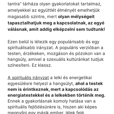
tantra” tárháza olyan gyakorlatokat tartalmaz,
amelyekkel az együttlét élményét emelhetjük
magasabb szintre, mert
olyan mélységeit
tapasztalhatjuk meg a kapcsolatnak, az egyé
válásn
ak, amit addig elképzelni sem tudtunk!
Ezen belül is létezik egy populárisabb és egy
spirituálisabb irányzat. A populáris verzióban a
testen, érzékeken, mozgáson és pózokon van a
hangsúly, amivel a szexuális kultúránkat tudjuk
színesíteni. Ez klassz.
A spirituális irányzat
a lelki és energetikai
egyesülésre helyezi a hangsúlyt,
ahol a testek
nem is érintkeznek, mert a kapcsolódás az
energiatestekkel és a lelkekben történik meg.
Ennek a gyakorlásnak komoly hatása van a
spirituális fejlődésünkre is, hiszen aki képes
megnyílni egy másik ember, lélek felé,