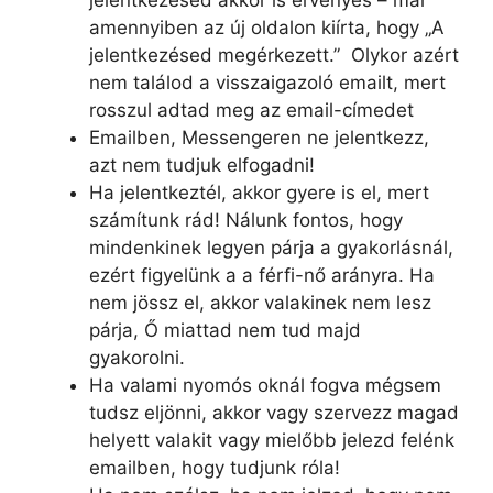
jelentkezésed akkor is érvényes – már
amennyiben az új oldalon kiírta, hogy „A
jelentkezésed megérkezett.”
Olykor azért
nem találod a visszaigazoló emailt, mert
rosszul adtad meg az email-címedet
Emailben, Messengeren ne jelentkezz,
azt nem tudjuk elfogadni!
Ha jelentkeztél, akkor gyere is el, mert
számítunk rád! Nálunk fontos, hogy
mindenkinek legyen párja a gyakorlásnál,
ezért figyelünk a a férfi-nő arányra. Ha
nem jössz el, akkor valakinek nem lesz
párja, Ő miattad nem tud majd
gyakorolni.
Ha valami nyomós oknál fogva mégsem
tudsz eljönni, akkor vagy szervezz magad
helyett valakit vagy mielőbb jelezd felénk
emailben, hogy tudjunk róla!