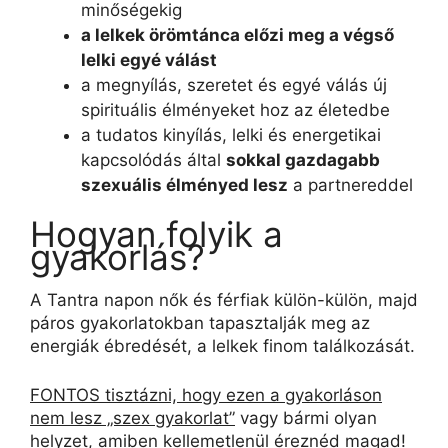
minőségekig
a lelkek örömtánca előzi meg a végső
lelki egyé válást
a megnyílás, szeretet és egyé válás új
spirituális élményeket hoz az életedbe
a tudatos kinyílás, lelki és energetikai
kapcsolódás által
sokkal gazdagabb
szexuális élményed lesz
a partnereddel
Hogyan folyik a
gyakorlás?
A Tantra napon nők és férfiak külön-külön, majd
páros gyakorlatokban tapasztalják meg az
energiák ébredését, a lelkek finom találkozását.
FONTOS tisztázni, hogy ezen a gyakorláson
nem lesz „szex gyakorlat”
vagy bármi olyan
helyzet, amiben kellemetlenül éreznéd magad!