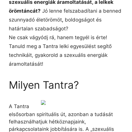
szexuális energiák áramoltatásá
t
,
a lelkek
örömtáncát?
Jó lenne
felszabadítani a benned
szunnyadó életörömöt
,
boldogságot és
határtalan szabadságot?
Ne csak vágyódj rá, hanem tegyél is érte!
Tanuld meg a Tantra lelki egyesülést segítő
technikáit, gyakorold a szexuális energiák
áramoltatását!
Milyen Tantra?
A Tantra
elsősorban spirituális út, azonban a tudását
felhasználhatjuk hétköznapjaink,
párkapcsolataink jobbítására is. A „szexuális