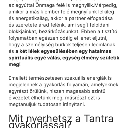
az
egyúttal
Önmaga felé is megnyílik.
Márpedig,
amikor a másik ember felé
meg
nyílunk lelkileg
és energetikailag, akkor a partner elfogadása
és szeretete árad felénk, ami segít feloldani
blokkjainkat, bezárkózásunkat. Ebben a tisztító
folyamatban egészen odáig el lehet eljutni,
hogy a személyiség burkok teljesen leomlanak
és
a két lélek egyesülésében egy hatalmas
spirituális egyé válás, egység élmény születik
meg!
Emellett természetesen szexuális energiák is
megjelennek a gyakorlás folyamán, amelyeknek
egyrészt örülünk, hiszen magasabb szintű
élvezetet élhetünk meg, másrészt ezt is
megt
anuljuk tudatosan irányítani.
Mit nyerhetsz a Tantra
gyakorlással?