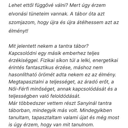
Lehet ettől függővé válni? Mert úgy érzem
elvonási tüneteim vannak. A tábor óta azt
szomjazom, hogy újra és újra átélhessem azt az
élményt!
Mit jelentett nekem a tantra tábor?
Kapcsolódni egy másik emberhez teljes
érzékiséggel. Fizikai síkon túl a lelki, energetikai
érintés fantasztikus érzése, máshoz nem
hasonlítható örömét adta nekem ez az élmény.
Megtapasztalni a teljességet, az áradó erőt, a
Női-Férfi minőséget, annak kapcsolódását és a
teljességben való feloldódását.
Már többedszer vettem részt Sanyinál tantra
táborban, mindegyik más volt. Mindegyikben
tanultam, tapasztaltam valami újat és még most
is úgy érzem, hogy van mit tanulnom.