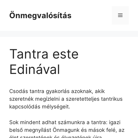
Kilépés
a
Önmegvalósítás
Menü
tartalomba
Tantra este
Edinával
Csodás tantra gyakorlás azoknak, akik
szeretnék megízlelni a szeretetteljes tantrikus
kapcsolódás mélységeit.
Sok mindent adhat számunkra a tantra: igazi
belső megnyílást Önmagunk és mások felé, az
élet szeretetének és élvezetének újra