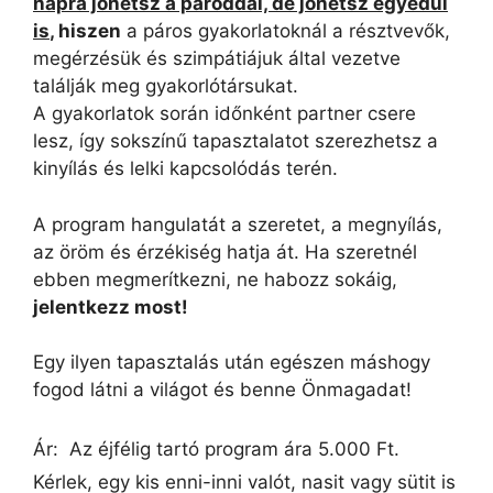
napra jöhetsz a pároddal, de jöhetsz egyedül
is
, hiszen
a páros gyakorlatoknál a résztvevők,
megérzésük és szimpátiájuk által vezetve
találják meg gyakorlótársukat.
A gyakorlatok során időnként partner csere
lesz, így sokszínű tapasztalatot szerezhetsz a
kinyílás és lelki kapcsolódás terén.
A program hangulatát a szeretet, a megnyílás,
az öröm és érzékiség hatja át. Ha szeretnél
ebben megmerítkezni, ne habozz sokáig,
jelentkezz most!
Egy ilyen tapasztalás után egészen máshogy
fogod látni a világot és benne Önmagadat!
Ár
: Az éjfélig tartó program ára 5.000 Ft.
Kérlek, egy kis enni-inni valót, nasit vagy sütit is