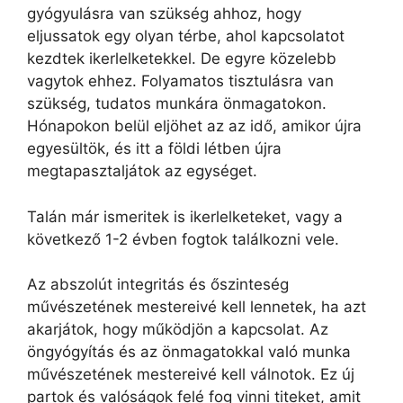
gyógyulásra van szükség ahhoz, hogy
eljussatok egy olyan térbe, ahol kapcsolatot
kezdtek ikerlelketekkel. De egyre közelebb
vagytok ehhez. Folyamatos tisztulásra van
szükség, tudatos munkára önmagatokon.
Hónapokon belül eljöhet az az idő, amikor újra
egyesültök, és itt a földi létben újra
megtapasztaljátok az egységet.
Talán már ismeritek is ikerlelketeket, vagy a
következő 1-2 évben fogtok találkozni vele.
Az abszolút integritás és őszinteség
művészetének mestereivé kell lennetek, ha azt
akarjátok, hogy működjön a kapcsolat. Az
öngyógyítás és az önmagatokkal való munka
művészetének mestereivé kell válnotok. Ez új
partok és valóságok felé fog vinni titeket, amit