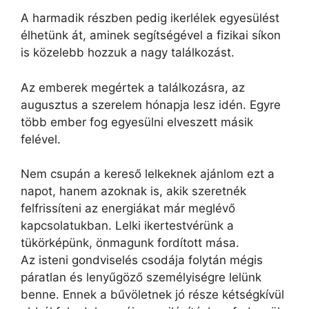
A harmadik részben pedig ikerlélek egyesülést
élhetünk át, aminek segítségével a fizikai síkon
is közelebb hozzuk a nagy találkozást.
Az emberek megértek a találkozásra, az
augusztus a szerelem hónapja lesz idén. Egyre
több ember fog egyesülni elveszett másik
felével.
Nem csupán a kereső lelkeknek ajánlom ezt a
napot, hanem azoknak is, akik szeretnék
felfrissíteni az energiákat már meglévő
kapcsolatukban. Lelki ikertestvérünk a
tükörképünk, önmagunk fordított mása.
Az isteni gondviselés csodája folytán mégis
páratlan és lenyűgöző személyiségre lelünk
benne. Ennek a bűvöletnek jó része kétségkívül