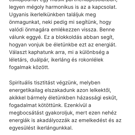
legyen mégoly harmonikus is az a kapcsolat.
Ugyanis ikerlelkünkben találjuk meg
önmagunkat, neki pedig mi segítünk, hogy
valódi önmagára emlékezzen vissza. Benne
válunk eggyé. Ez a blokkoldás abban segít,
hogyan vonjuk be életünkbe ezt az energiát.
Választ kaphatunk arra, mi a különbség a
léletárs, duálpár, ikerláng és rokonlélek
fogalmak között.
Spirituális tisztitást végzünk, melyben
energetikailag elszakadunk azon lelkektől,
akikkel bármely életünkben házassági eskűt,
fogadalmat kötöttünk. Ezenkívül a
megbocsátást gyakoroljuk, mert ezen nehéz
energiák is akadályozzák az emelkedést és az
egyesülést ikerlángunkkal.