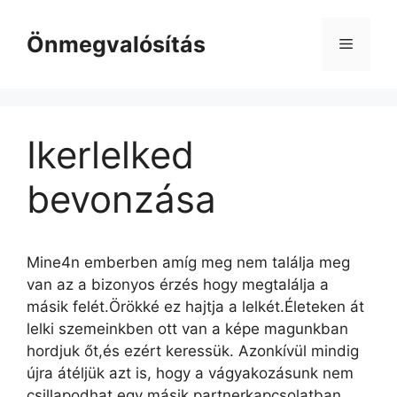
Kilépés
a
Önmegvalósítás
Menü
tartalomba
Ikerlelked
bevonzása
Mine4n emberben amíg meg nem találja meg
van az a bizonyos érzés hogy megtalálja a
másik felét.Örökké ez hajtja a lelkét.Életeken át
lelki szemeinkben ott van a képe magunkban
hordjuk őt,és ezért keressük. Azonkívül mindig
újra átéljük azt is, hogy a vágyakozásunk nem
csillapodhat egy másik partnerkapcsolatban,