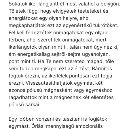
Sokatok iker lángja itt él most valahol a bolygón.
Tőletek függ, hogy elvigyétek testeteket és
energiátokat egy olyan helyre, ahol
megkaphatjátok ezt az egyenértékű tükrötöket.
Fel kell fedezzétek önmagatokat egy olyan
térben, ahol szeretitek önmagatokat, mert
ikerlángotok olyan mint ti, talán nem úgy néz ki,
ám energetikailag sejtről-sejtre ugyanolyan,
pont mint ti. Ha Te nem szereted magad, tőle
sem tudod megkapni ezt az érzést. Bármit is
fogtok érezni, az ikerlélek pontosan ezt fogja
érezni. Visszautasíthatjátok egymást két
azonos pólusú mágnesként vagy egymáshoz
ragadhattok mint a mágnesnek két ellentétes
pólusú sarkai.
Egy időben vonzani és taszítani is fogjátok
egymást. Óriási mennyiségű emocionális