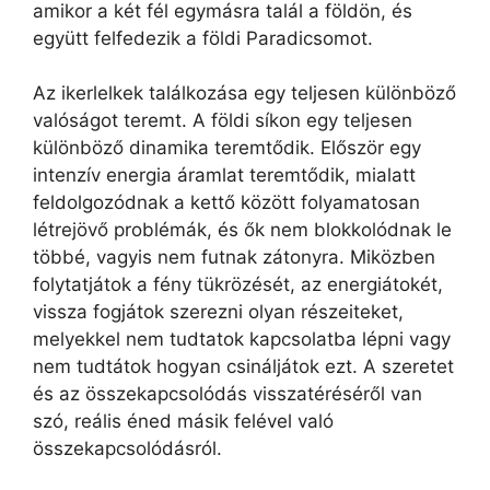
amikor a két fél egymásra talál a földön, és
együtt felfedezik a földi Paradicsomot.
Az ikerlelkek találkozása egy teljesen különböző
valóságot teremt. A földi síkon egy teljesen
különböző dinamika teremtődik. Először egy
intenzív energia áramlat teremtődik, mialatt
feldolgozódnak a kettő között folyamatosan
létrejövő problémák, és ők nem blokkolódnak le
többé, vagyis nem futnak zátonyra. Miközben
folytatjátok a fény tükrözését, az energiátokét,
vissza fogjátok szerezni olyan részeiteket,
melyekkel nem tudtatok kapcsolatba lépni vagy
nem tudtátok hogyan csináljátok ezt. A szeretet
és az összekapcsolódás visszatéréséről van
szó, reális éned másik felével való
összekapcsolódásról.