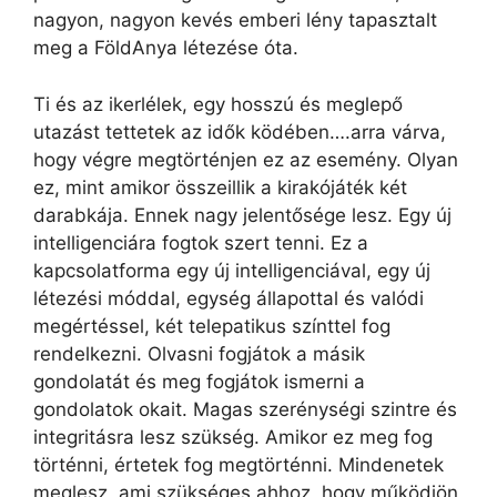
nagyon, nagyon kevés emberi lény tapasztalt
meg a FöldAnya létezése óta.
Ti és az ikerlélek, egy hosszú és meglepő
utazást tettetek az idők ködében….arra várva,
hogy végre megtörténjen ez az esemény. Olyan
ez, mint amikor összeillik a kirakójáték két
darabkája. Ennek nagy jelentősége lesz. Egy új
intelligenciára fogtok szert tenni. Ez a
kapcsolatforma egy új intelligenciával, egy új
létezési móddal, egység állapottal és valódi
megértéssel, két telepatikus színttel fog
rendelkezni. Olvasni fogjátok a másik
gondolatát és meg fogjátok ismerni a
gondolatok okait. Magas szerénységi szintre és
integritásra lesz szükség. Amikor ez meg fog
történni, értetek fog megtörténni. Mindenetek
meglesz, ami szükséges ahhoz, hogy működjön