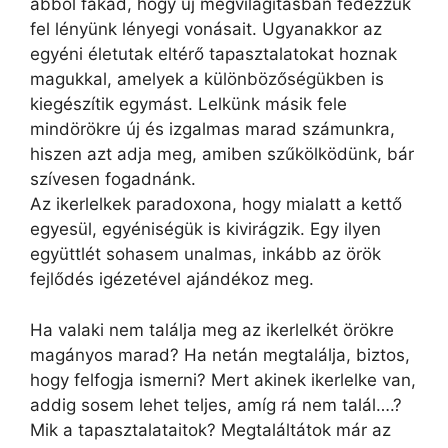
abból fakad, hogy új megvilágításban fedezzük
fel lényünk lényegi vonásait. Ugyanakkor az
egyéni életutak eltérő tapasztalatokat hoznak
magukkal, amelyek a különbözőségükben is
kiegészítik egymást. Lelkünk másik fele
mindörökre új és izgalmas marad számunkra,
hiszen azt adja meg, amiben szűkölködünk, bár
szívesen fogadnánk.
Az ikerlelkek paradoxona, hogy mialatt a kettő
egyesül, egyéniségük is kivirágzik. Egy ilyen
együttlét sohasem unalmas, inkább az örök
fejlődés igézetével ajándékoz meg.
Ha valaki nem találja meg az ikerlelkét örökre
magányos marad? Ha netán megtalálja, biztos,
hogy felfogja ismerni? Mert akinek ikerlelke van,
addig sosem lehet teljes, amíg rá nem talál….?
Mik a tapasztalataitok? Megtaláltátok már az