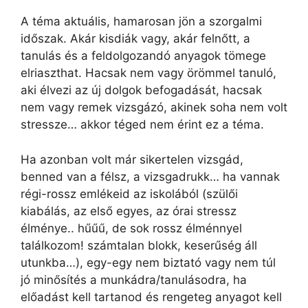
A téma aktuális, hamarosan jön a szorgalmi
időszak. Akár kisdiák vagy, akár felnőtt, a
tanulás és a feldolgozandó anyagok tömege
elriaszthat. Hacsak nem vagy örömmel tanuló,
aki élvezi az új dolgok befogadását, hacsak
nem vagy remek vizsgázó, akinek soha nem volt
stressze… akkor téged nem érint ez a téma.
Ha azonban volt már sikertelen vizsgád,
benned van a félsz, a vizsgadrukk… ha vannak
régi-rossz emlékeid az iskolából (szülői
kiabálás, az első egyes, az órai stressz
élménye.. hűűű, de sok rossz élménnyel
találkozom! számtalan blokk, keserűség áll
utunkba…), egy-egy nem biztató vagy nem túl
jó minősítés a munkádra/tanulásodra, ha
előadást kell tartanod és rengeteg anyagot kell