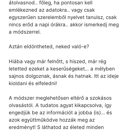
átolvasnod.. főleg, ha pontosan kell
emlékezned az adatokra.. vagy csak
egyszerűen szerelemből nyelvet tanulsz, csak
nincs erőd a napi órákra.. akkor ismerkedj meg
a módszerrel.
Aztán eldöntheted, neked való-e?
Hiába vagy már felnőtt, s hiszed, már rég
letetted ezeket a keserűségeket… a mélyben
sajnos dolgoznak, ásnak és hatnak. Itt az ideje
kioldani és elfeledni!
A módszer meglehetősen eltérő a szokásos
olvasástól. A tudatos agyat kikapcsolva, így
engedjük be az információt a jobba (is)… és
azok együttműködve hozzák meg az
eredményt! S láthatod az életed minden