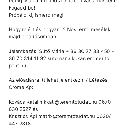
Pedig csak azt mondta előtte: olvass másként!
Fogadd be!
Próbáld ki, ismerd meg!
Hogy miért és hogyan…? Nos, erről mesélek
majd előadásomban.
Jelentkezés: Sütő Mária + 36 30 77 33 450 +
36 70 314 11 92 sutomaria kukac eromerito
pont hu
Az előadásra itt lehet jelentkezni / Létezés
Öröme Kp:
Kovács Katalin kkati@teremtotudat.hu 0670
630 2527 és
Krisztics Ági matrix@teremtőtudat.hu 0620/
447 2318