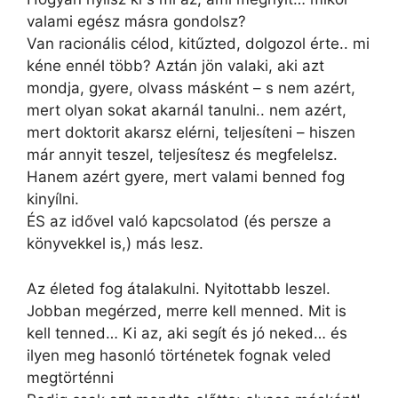
valami egész másra gondolsz?
Van racionális célod, kitűzted, dolgozol érte.. mi
kéne ennél több? Aztán jön valaki, aki azt
mondja, gyere, olvass másként – s nem azért,
mert olyan sokat akarnál tanulni.. nem azért,
mert doktorit akarsz elérni, teljesíteni – hiszen
már annyit teszel, teljesítesz és megfelelsz.
Hanem azért gyere, mert valami benned fog
kinyílni.
ÉS az idővel való kapcsolatod (és persze a
könyvekkel is,) más lesz.
Az életed fog átalakulni. Nyitottabb leszel.
Jobban megérzed, merre kell menned. Mit is
kell tenned… Ki az, aki segít és jó neked… és
ilyen meg hasonló történetek fognak veled
megtörténni