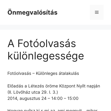
Kilépés
a
Önmegvalósítás
Menü
tartalomba
A Fotóolvasás
különlegessége
Fotóolvasás – Különleges átalakulás
Előadás a Létezés öröme Központ Nyílt napján
(II. Lövőház utca 29. I. 3.)
2014, augusztus 24 – 14:00 – 15:00
Hogyan nyílsz ki s mi az, ami megnyit… mikor