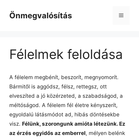
Kilépés
a
Önmegvalósítás
Menü
tartalomba
Félelmek feloldása
A félelem megbénít, beszorít,
megnyomorít.
Bármitől is aggódsz, félsz, rettegsz, ott
elveszíted a jó közérzeted, a szabadságod, a
méltóságod. A félelem fél életre kényszerít,
egyoldalú látásmódot ad, hibás döntésekbe
visz.
Félünk, szorongunk amióta létezünk. Ez
az érzés egyidős az emberrel
, mélyen belénk