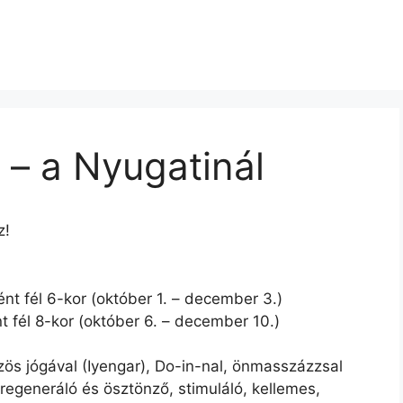
– a Nyugatinál
z!
nt fél 6-kor (október 1. – december 3.)
 fél 8-kor (október 6. – december 10.)
zös jógával (Iyengar), Do-in-nal, önmasszázzsal
regeneráló és ösztönző, stimuláló, kellemes,