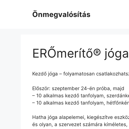
Kilépés
a
Önmegvalósítás
tartalomba
ERŐmerítő® jóga 
Kezdő jóga – folyamatosan csatlakozhats
Először: szeptember 24-én próba, majd
– 10 alkalmas kezdő tanfolyam, szerdánké
– 10 alkalmas kezdő tanfolyam, hétfőnként
Hatha jóga alapelemei, kiegészítve eszkö
és olyan, a szervezet számára kíméletes, 