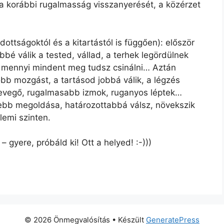
ik a korábbi rugalmasság visszanyerését, a közérzet
ottságoktól és a kitartástól is függően): először
 válik a tested, vállad, a terhek legördülnek
 mennyi mindent meg tudsz csinálni… Aztán
bb mozgást, a tartásod jobbá válik, a légzés
 levegő, rugalmasabb izmok, ruganyos léptek…
bb megoldása, határozottabbá válsz, növekszik
lemi szinten.
– gyere, próbáld ki! Ott a helyed! :-)))
© 2026 Önmegvalósítás
• Készült
GeneratePress