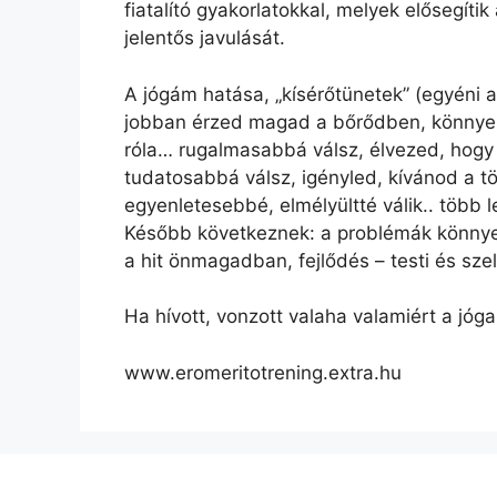
fiatalító gyakorlatokkal, melyek elősegít
jelentős javulását.
A jógám hatása, „kísérőtünetek” (egyéni ad
jobban érzed magad a bőrődben, könnyebbé
róla… rugalmasabbá válsz, élvezed, hogy
tudatosabbá válsz, igényled, kívánod a tö
egyenletesebbé, elmélyültté válik.. több
Később következnek: a problémák könnye
a hit önmagadban, fejlődés – testi és szel
Ha hívott, vonzott valaha valamiért a jóga 
www.eromeritotrening.extra.hu