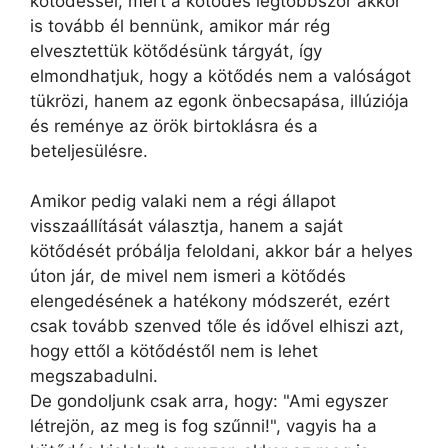
kötődéssel, mert a kötődés legtöbbször akkor
is tovább él bennünk, amikor már rég
elvesztettük kötődésünk tárgyát, így
elmondhatjuk, hogy a kötődés nem a valóságot
tükrözi, hanem az egonk önbecsapása, illúziója
és reménye az örök birtoklásra és a
beteljesülésre.
Amikor pedig valaki nem a régi állapot
visszaállítását választja, hanem a saját
kötődését próbálja feloldani, akkor bár a helyes
úton jár, de mivel nem ismeri a kötődés
elengedésének a hatékony módszerét, ezért
csak tovább szenved tőle és idővel elhiszi azt,
hogy ettől a kötődéstől nem is lehet
megszabadulni.
De gondoljunk csak arra, hogy: "Ami egyszer
létrejön, az meg is fog szűnni!", vagyis ha a