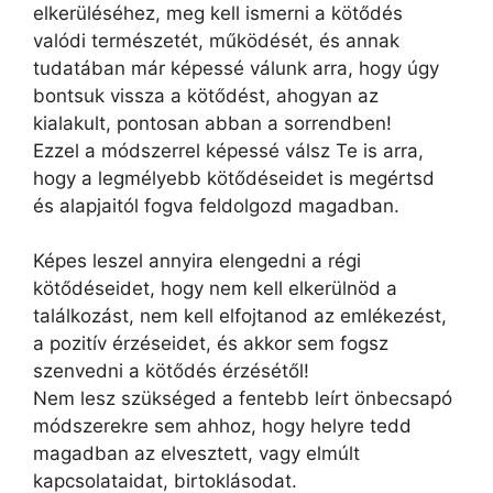
elkerüléséhez, meg kell ismerni a kötődés
valódi természetét, működését, és annak
tudatában már képessé válunk arra, hogy úgy
bontsuk vissza a kötődést, ahogyan az
kialakult, pontosan abban a sorrendben!
Ezzel a módszerrel képessé válsz Te is arra,
hogy a legmélyebb kötődéseidet is megértsd
és alapjaitól fogva feldolgozd magadban.
Képes leszel annyira elengedni a régi
kötődéseidet, hogy nem kell elkerülnöd a
találkozást, nem kell elfojtanod az emlékezést,
a pozitív érzéseidet, és akkor sem fogsz
szenvedni a kötődés érzésétől!
Nem lesz szükséged a fentebb leírt önbecsapó
módszerekre sem ahhoz, hogy helyre tedd
magadban az elvesztett, vagy elmúlt
kapcsolataidat, birtoklásodat.