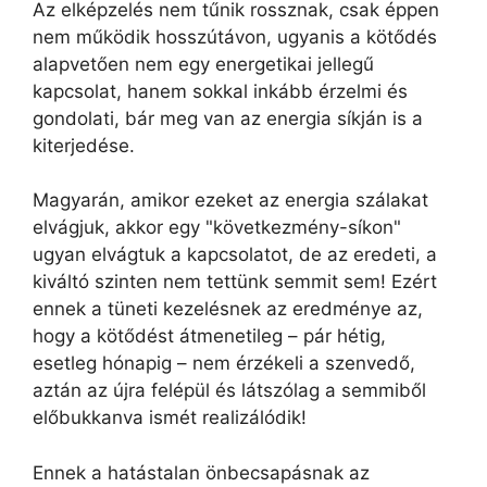
Az elképzelés nem tűnik rossznak, csak éppen
nem működik hosszútávon, ugyanis a kötődés
alapvetően nem egy energetikai jellegű
kapcsolat, hanem sokkal inkább érzelmi és
gondolati, bár meg van az energia síkján is a
kiterjedése.
Magyarán, amikor ezeket az energia szálakat
elvágjuk, akkor egy "következmény-síkon"
ugyan elvágtuk a kapcsolatot, de az eredeti, a
kiváltó szinten nem tettünk semmit sem! Ezért
ennek a tüneti kezelésnek az eredménye az,
hogy a kötődést átmenetileg – pár hétig,
esetleg hónapig – nem érzékeli a szenvedő,
aztán az újra felépül és látszólag a semmiből
előbukkanva ismét realizálódik!
Ennek a hatástalan önbecsapásnak az