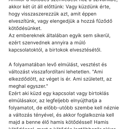
akkor két út áll előttünk: Vagy küzdünk érte,
hogy visszaszerezzük azt, amit éppen
elveszítünk, vagy elengedjük a hozzá fűződő
kötődésünket.
Az embereknek általában egyik sem sikerül,
ezért szenvednek annyira a múló
kapcsolatoktól, a birtokok elvesztésétől.
A folyamatában levő elmúlást, vesztést és
változást visszafordítani lehetetlen. "Ami
elkezdődött, az véget is ér. Ami született, az
meghal egyszer."
Ezért aki küzd egy kapcsolat vagy birtoklás
elmúlásakor, az legfeljebb elnyújthatja a
folyamatot, de előbb-utóbb szembe kell néznie
a változás tényével, és akkor foglalkoznia kell
majd a benne élő hamis kötődéssel! Hamis