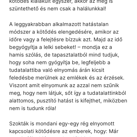
kötődés kialakult egyszer, akkor az meg is
szüntethető és nem csak a halálunkkal!
A leggyakrabban alkalmazott hatástalan
módszer a kötődés elengedésére, amikor az
időre vagy a felejtésre bízzuk azt. Majd az idő
begyógyítja a lelki sebeket! – mondja ez a
hamis szólás, de tapasztalatból mind tudjuk,
hogy soha nem gyógyítja be, legfeljebb a
tudatalattiba való elnyomás árán kicsit
feledésbe merülnek az emlékek és az érzések.
Viszont amit elnyomunk az azzal nem szűnik
meg, hogy nem látjuk, sőt így a tudatalattinkból
alattomos, pusztító hatást is kifejthet, miközben
nem is tudunk róla!
Szokták is mondani egy-egy rég elnyomott
kapcsolati kötődésre az emberek, hogy: Már