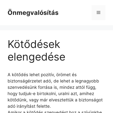
Kilépés
a
Önmegvalósítás
Menü
tartalomba
Kötődések
elengedése
A kötődés lehet pozitív, örömet és
biztonságérzetet adó, de lehet a legnagyobb
szenvedésünk forrása is, mindez attól függ,
hogy tudjuk-e birtokolni, uralni azt, amihez
kötődünk, vagy már elvesztettük a biztonságot
adó irányítást felette.
Amikor a kötődés szenvedést hoz a szívünkbe,