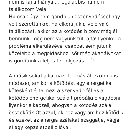
nem is fáj a hiánya … legalábbis ha nem
találkozom Vele!
Ha csak úgy nem gondolunk szenvedéssel egy
volt szerettünkre, ha elkerüljük a Vele való
találkozást, akkor az a kötődés bizony még él
bennünk, még nem vagyunk túl rajta! Ilyenkor a
probléma elkerülésével cseppet sem jutunk
közelebb a megoldáshoz, sőt még akadályokat
is gördítünk a teljes feldolgozás elé!
A másik sokat alkalmazott hibás ál-ezoterikus
módszer, amikor a kötődést egy energetikai
kötésként értelmezi a szenvedő fél és a
kötődés energetikai szálait próbálja elvagdosni.
Ilyenkor elképzeli, ahogyan a kötődés szálai
összekötik Őt azzal, akihez vagy amihez kötődik
és ezeket az energia szálakat szaggatja, vágja
el egy képzeletbeli ollóval.